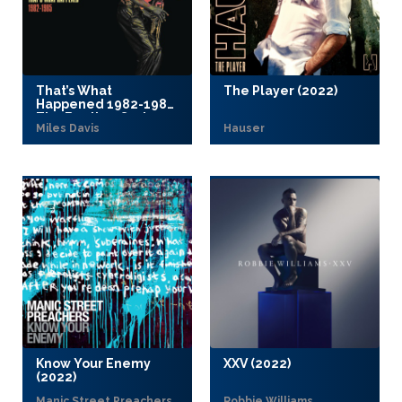
That’s What
The Player (2022)
Happened 1982-1985:
The Bootleg Series
Miles Davis
Hauser
Vol. 7 (2022)
Know Your Enemy
XXV (2022)
(2022)
Manic Street Preachers
Robbie Williams