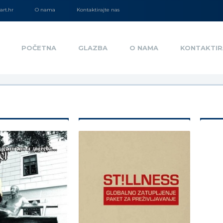
rt.hr
O nama
Kontaktirajte nas
POČETNA
GLAZBA
O NAMA
KONTAKTIR