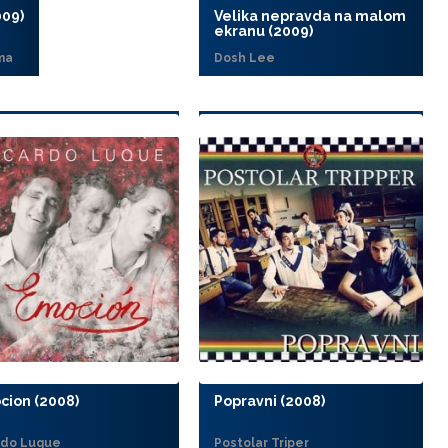
009)
Velika nepravda na malom
ekranu (2009)
ma
Dosh Lee
cion (2008)
Popravni (2008)
rdo Luque
Postolar Triper