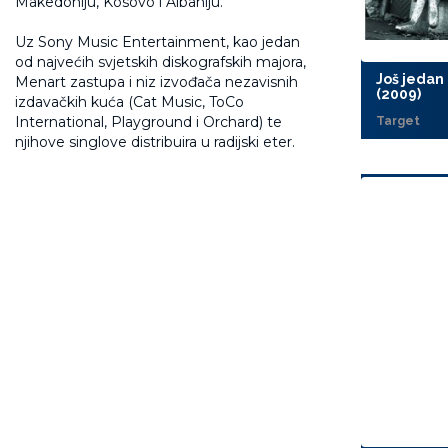
Makedoniju, Kosovo i Albaniju.
Uz Sony Music Entertainment, kao jedan
od najvećih svjetskih diskografskih majora,
Još jedan
Menart zastupa i niz izvođača nezavisnih
(2009)
izdavačkih kuća (Cat Music, ToCo
International, Playground i Orchard) te
Target
njihove singlove distribuira u radijski eter.