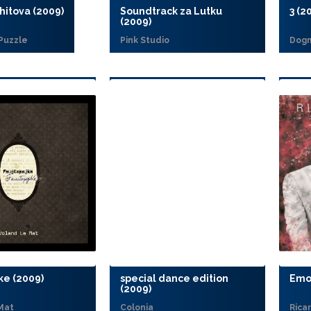
 hitova (2009)
Soundtrack za Lutku
3 (2
(2009)
Puzzle
Pink Studio
Dog
ke (2009)
special dance edition
Emo
(2009)
Mat
Colonia
Rica