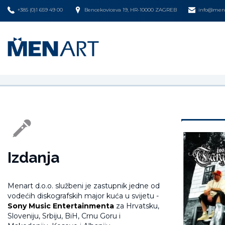
+385 (0)1 659 49 00
Bencekoviceva 19, HR-10000 ZAGREB
info@mena
Izdanja
Menart d.o.o. službeni je zastupnik jedne od
vodećih diskografskih major kuća u svijetu -
Sony Music Entertainmenta
za Hrvatsku,
Sloveniju, Srbiju, BiH, Crnu Goru i