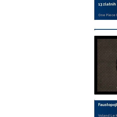
13 zlatnih
One Piece 
Faustopoj
Voland Le 