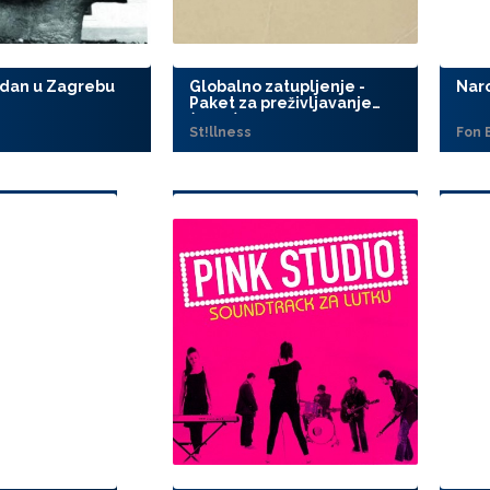
 dan u Zagrebu
Globalno zatupljenje -
Nar
Paket za preživljavanje
(2009)
St!llness
Fon 