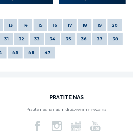
13
14
15
16
17
18
19
20
31
32
33
34
35
36
37
38
4
45
46
47
PRATITE NAS
Pratite nas na našim društvenim mrežama