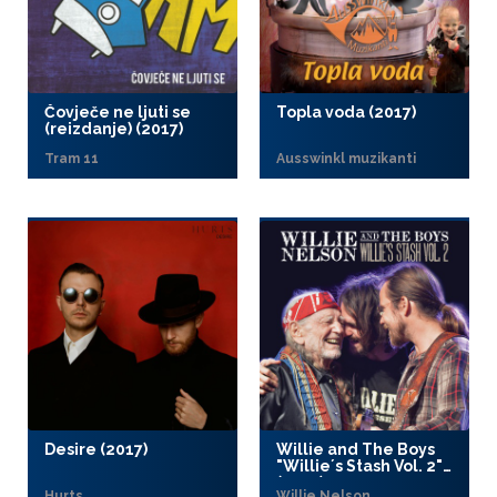
Čovječe ne ljuti se
Topla voda (2017)
(reizdanje) (2017)
Tram 11
Ausswinkl muzikanti
Desire (2017)
Willie and The Boys
"Willie´s Stash Vol. 2"
(2017)
Hurts
Willie Nelson