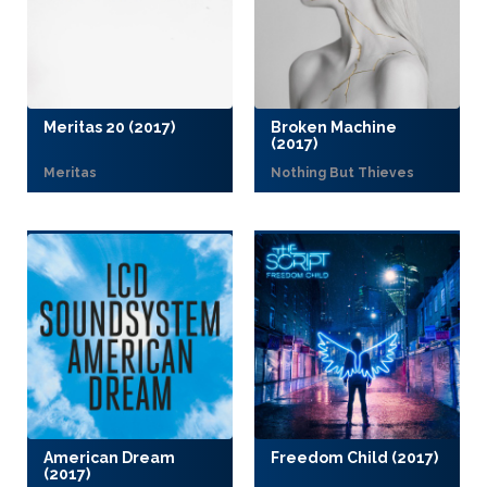
Meritas 20 (2017)
Broken Machine
(2017)
Meritas
Nothing But Thieves
American Dream
Freedom Child (2017)
(2017)