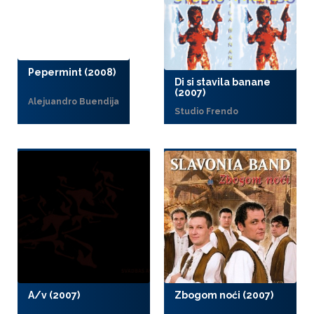
Pepermint (2008)
Di si stavila banane
(2007)
Alejuandro Buendija
Studio Frendo
A/v (2007)
Zbogom noći (2007)