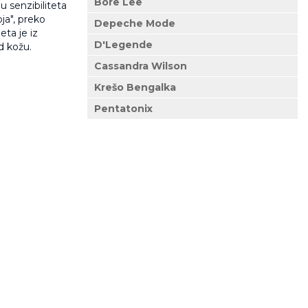
Bore Lee
u senzibiliteta
ja", preko
Depeche Mode
eta je iz
D'Legende
d kožu.
Cassandra Wilson
Krešo Bengalka
Pentatonix