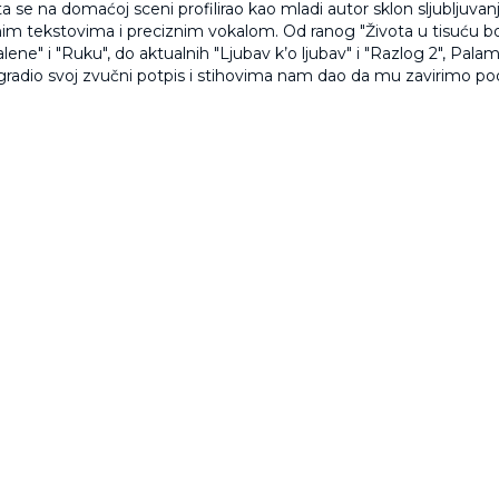
 se na domaćoj sceni profilirao kao mladi autor sklon sljubljuvanj
nim tekstovima i preciznim vokalom. Od ranog "Života u tisuću bo
alene" i "Ruku", do aktualnih "Ljubav k’o ljubav" i "Razlog 2", Palam
l gradio svoj zvučni potpis i stihovima nam dao da mu zavirimo po