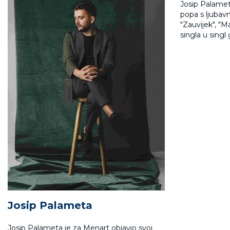
Josip Palameta
popa s ljubav
"Zauvijek", "M
singla u sing
Josip Palameta
Josip Palameta je za Menart objavio svoj