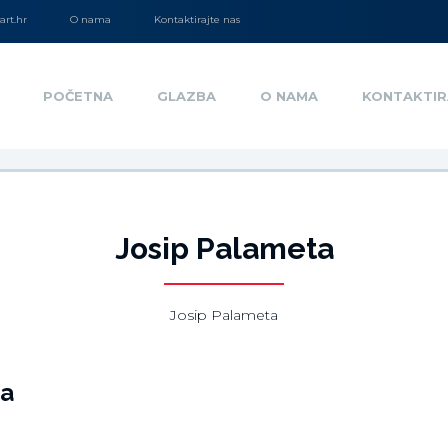
rt.hr
O nama
Kontaktirajte nas
POČETNA
GLAZBA
O NAMA
KONTAKTIR
Josip Palameta
Josip Palameta
ja