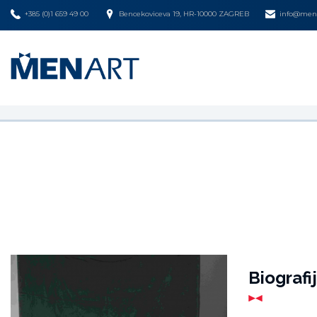
+385 (0)1 659 49 00
Bencekoviceva 19, HR-10000 ZAGREB
info@mena
Biografi