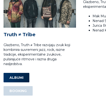
Glazbeno, Trut
eksperimental
Mak Mur
Nenad S
Jurica R
Nenad K
Truth ≠ Tribe
Glazbeno, Truth ≠ Tribe razvijaju zvuk koji
kombinira suvremeni jazz, rock, razne
tradicije, eksperimentalne zvukove,
pulsirajuće ritmove i razna druga
nasljedstva.
ALBUMI
BOOKING