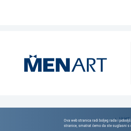
Uvjeti
Ova web stranica radi boljeg rada i poboljš
stranice, smatrat ćemo da ste suglasni 