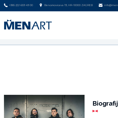
+385 (0)1 659 49 00
Bencekoviceva 19, HR-10000 ZAGREB
info@mena
Biografi