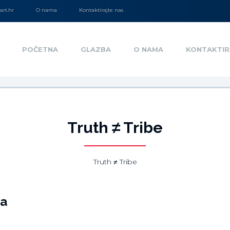
rt.hr
O nama
Kontaktirajte nas
POČETNA
GLAZBA
O NAMA
KONTAKTIR
Truth ≠ Tribe
Truth ≠ Tribe
ja