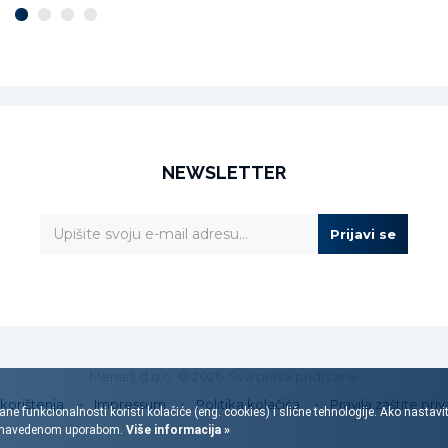
NEWSLETTER
Prijavi se
Menart d.o.o. © 2026. Sva prava pridržana.
 korištenja
Impressum
Politika kolačića
Pravila zaštite priv
ane funkcionalnosti koristi kolačiće (eng. cookies) i slične tehnologije. Ako nastav
s navedenom uporabom.
Više informacija »