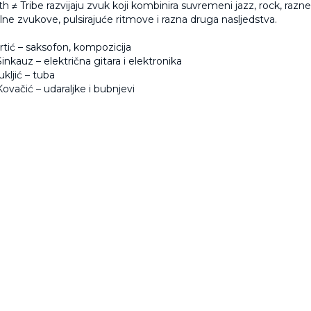
h ≠ Tribe razvijaju zvuk koji kombinira suvremeni jazz, rock, razne 
ne zvukove, pulsirajuće ritmove i razna druga nasljedstva.
tić
– saksofon, kompozicija
inkauz
– električna gitara i elektronika
ukljić
– tuba
ovačić
– udaraljke i bubnjevi