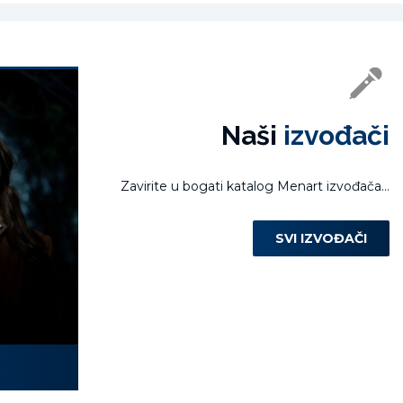
Naši
izvođači
Zavirite u bogati katalog Menart izvođača...
SVI IZVOĐAČI
Laura Miletić