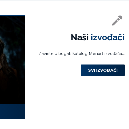
Naši
izvođači
Zavirite u bogati katalog Menart izvođača...
SVI IZVOĐAČI
Laura Miletić