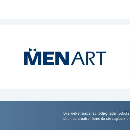
Uvjeti
Ova web stranica radi boljeg rada i poboljš
stranice, smatrat ćemo da ste suglasni 