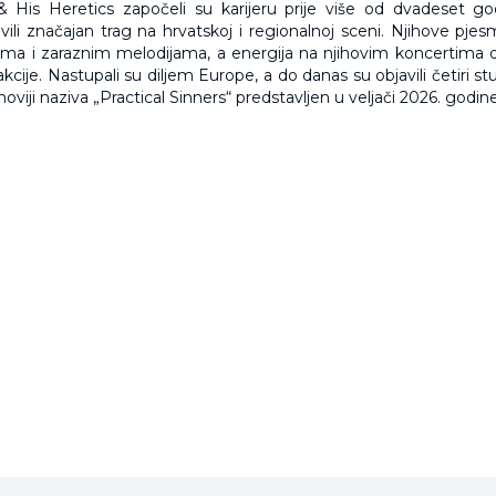
 & His Heretics započeli su karijeru prije više od dvadeset g
ili značajan trag na hrvatskoj i regionalnoj sceni. Njihove pje
ma i zaraznim melodijama, a energija na njihovim koncertima d
akcije. Nastupali su diljem Europe, a do danas su objavili četiri s
jnoviji naziva „Practical Sinners“ predstavljen u veljači 2026. godine