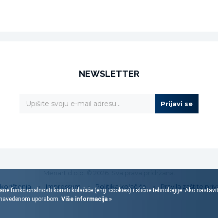
NEWSLETTER
Prijavi se
Menart d.o.o. © 2026. Sva prava pridržana.
 korištenja
Impressum
Politika kolačića
Pravila zaštite priv
ane funkcionalnosti koristi kolačiće (eng. cookies) i slične tehnologije. Ako nastav
s navedenom uporabom.
Više informacija »