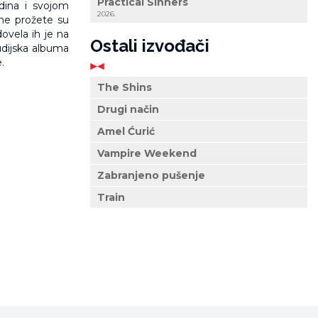
Practical Sinners
odina i svojom
2026.
sme prožete su
ovela ih je na
Ostali izvođači
tudijska albuma
.
The Shins
Drugi način
Amel Ćurić
Vampire Weekend
Zabranjeno pušenje
Train