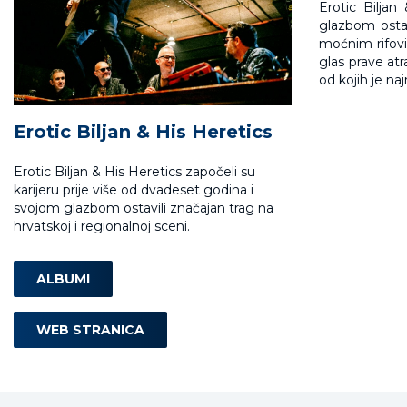
Erotic Biljan
glazbom ostav
moćnim rifovi
glas prave atr
od kojih je na
Erotic Biljan & His Heretics
Erotic Biljan & His Heretics započeli su
karijeru prije više od dvadeset godina i
svojom glazbom ostavili značajan trag na
hrvatskoj i regionalnoj sceni.
ALBUMI
WEB STRANICA