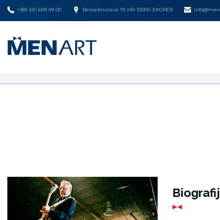
+385 (0)1 659 49 00
Bencekoviceva 19, HR-10000 ZAGREB
info@mena
Biografi