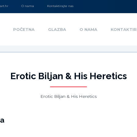
rt.hr
O nama
Kontaktirajte nas
POČETNA
GLAZBA
O NAMA
KONTAKTIR
Erotic Biljan & His Heretics
Erotic Biljan & His Heretics
ja