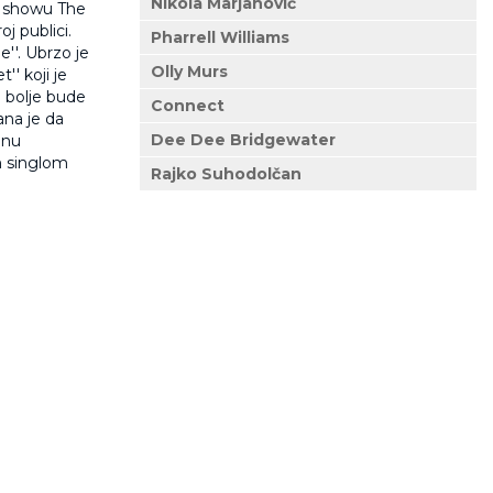
Nikola Marjanović
 u showu The
oj publici.
Pharrell Williams
e''. Ubrzo je
Olly Murs
' koji je
o bolje bude
Connect
ana je da
Dee Dee Bridgewater
bnu
m singlom
Rajko Suhodolčan