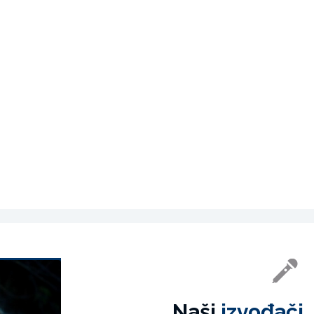
Naši
izvođači