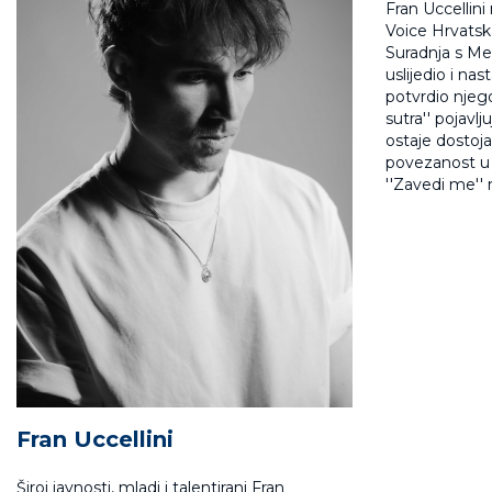
Fran Uccellini
Voice Hrvatska.
Suradnja s Men
uslijedio i n
potvrdio njego
sutra'' pojavl
ostaje dostoja
povezanost u 
''Zavedi me'' 
Fran Uccellini
Široj javnosti, mladi i talentirani Fran