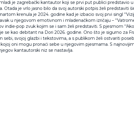
 mladi je zagrebački kantautor koji se prvi put publici predstavio
 Otada je vrlo jasno bilo da svoj autorski potpis želi predstaviti šir
artom krenula je 2024. godine kad je izbacio svoj prvi singl ''Vizij
astavak u njegovom emotivnom i mladenačkom izričaju – ''Vatromet'
v indie-pop zvuk kojim se i sam želi predstaviti. S pjesmom ''Ak
juje se kao debitant na Dori 2026. godine. Ono što je sigurno za Fr
n sebi, svojoj glazbi i tekstovima, a s publikom želi ostvariti pose
kojoj oni mogu pronaći sebe u njegovim pjesmama. S najnoviji
njegov kantautorski niz se nastavlja.