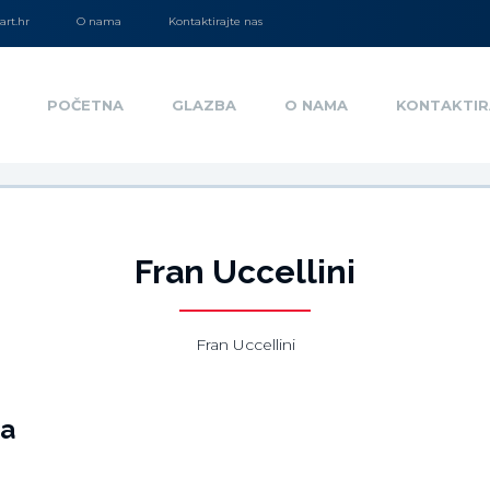
rt.hr
O nama
Kontaktirajte nas
POČETNA
GLAZBA
O NAMA
KONTAKTIR
Fran Uccellini
Fran Uccellini
ja