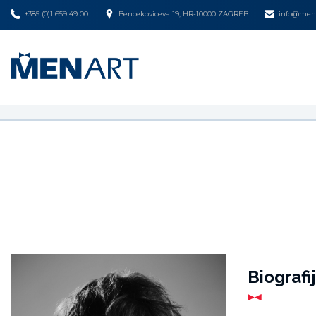
+385 (0)1 659 49 00
Bencekoviceva 19, HR-10000 ZAGREB
info@mena
Biografi