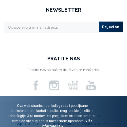
NEWSLETTER
Prijavi se
PRATITE NAS
Pratite nas na našim društvenim mrežama
Ova web stranica radi boljeg rada i poboljšane
funkcionalnosti koristi kolačiće (eng. cookies) i slične
Menart d.o.o. © 2026. Sva prava pridržana.
tehnologije. Ako nastavite s pregledom stranice, smatrat
ćemo da ste suglasni s navedenom uporabom.
Više
Uvjeti korištenja
Impressum
Politika kolačića
informacija »