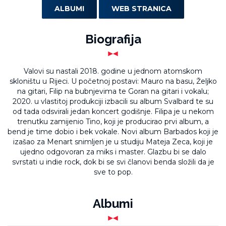
ALBUMI
WEB STRANICA
Biografija
Valovi su nastali 2018. godine u jednom atomskom
skloništu u Rijeci. U početnoj postavi: Mauro na basu, Željko
na gitari, Filip na bubnjevima te Goran na gitari i vokalu;
2020. u vlastitoj produkciji izbacili su album Svalbard te su
od tada odsvirali jedan koncert godišnje. Filipa je u nekom
trenutku zamijenio Tino, koji je producirao prvi album, a
bend je time dobio i bek vokale. Novi album Barbados koji je
izašao za Menart snimljen je u studiju Mateja Zeca, koji je
ujedno odgovoran za miks i master. Glazbu bi se dalo
svrstati u indie rock, dok bi se svi članovi benda složili da je
sve to pop.
Albumi