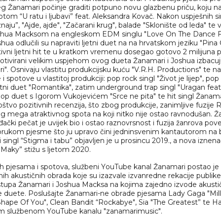
g Žanamari počinje graditi potpuno novu glazbenu priču, koju naj
tom “U ratu i ljubavi” feat. Aleksandra Kovač. Nakon uspješnih s
znaju”, "Ajde, ajde", "Začarani krug", balade "Sklonište od leda" te
oshua Macksom na engleskom EDM singlu "Love On The Dance Fl
hua odlučili su napraviti ljetni duet na na hrvatskom jeziku "Pina C
ivni ljetni hit te u kratkom vremenu dosegao gotovo 2 milijuna 
tivirani velikim uspjehom ovog dueta Žanamari i Joshua izbacuj
i". Osnivaju vlastitu produkcijsku kuću "V.R.H. Productions" te na
 i spotove u vlastitoj produkciji: pop rock singl "Život je lijep", po
etni duet "Romantika", zatim underground trap singl "Uragan feat
p duet s Igorom Vukojevićem "Srce ne pita" te hit singl Žanamari
tvo pozitivnih recenzija, što zbog produkcije, zanimljive fuzije R'
og mega atraktivnog spota na koji nitko nije ostao ravnodušan. Ž
ođački pečat je uvijek bio i ostao raznovrsnost i fuzija žanrova po
rukom pjesme što ju upravo čini jedninsvenim kantautorom na 
i singl “Stigma i tabu” objavljen je u prosincu 2019., a nova iznena
i Maky” stižu s ljetom 2020.
h pjesama i spotova, službeni YouTube kanal Žanamari postao je b
nih akustičnih obrada koje su izazvale izvanredne rekacije publike 
stupa Žanamari i Joshua Macksa na kojima zajedno izvode akusti
e duete. Poslušajte Žanamari-ne obrade pjesama Lady Gaga "Mill
hape Of You", Clean Bandit “Rockabye", Sia "The Greatest” te H
m službenom YouTube kanalu "zanamarimusic".