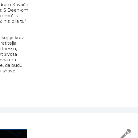
ndrom Kovač i
ta: S Deen-om
zimo", s
isi bila tu"
koji je kroz
atitelja.
itnessu,
kt života
ena i za
be, da budu
i snove.