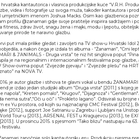
rvatska kantautorica i vlasnica produkcijske kuće “V.R.H. Produ
azbe, videa i fotografije uz svoga muža, također kantautora i pr
 umjetničkim imenom Joshua Macks. Osim kao glazbenica pozna
m profilu @zanamari gdje svoje pratitelje inspirira sadržajem i 
 fitness, zdrav život, snagu žena i majki, modu i ljepotu, obiteljski
uvanje prirode te naravno glazbu.
prvi put imala prilike gledat i zavoljeti na TV show-u Hrvatski Idol
pobjedila, a nakon čega je izdala tri albuma - “Žanamari”, "Crni lepti
RI & J’ANIMALS - Druga vrsta” te niz hit singlova poput “Pina 
upila je na regionalnim i internacionalnim festivalima pop glazbe, a
 Show-ovima poput “Zvijezde pjevaju” i “Zvijezde plešu” na HRT-
oznato” na NOVA TV.
016. je autor glazbe i stihova te glavni vokal u bendu ŽANAMARI
d je izdao jedan studijski album "Druga vrsta" [2011.] s kojeg je
ije napola", "Kreten pomalo", "Krugovi", "Dijagnoza" i "Gentleman". U
da nema sutra","Oči u oči” i "Prokleto lagano”. Odsvirali su brojne
m ex Yu prostora, od kojih su najznačajniji CMC Festival [2012.],
jke [2012.], support Joe Satrianiu u Zagrebu i Ljubljani na Unsto
d Tour-u [2013.], ARSENAL FEST u Kragujevcu [2013.], te EXIT
013.]. U prosincu 2015. s pjesmom “Tako blizu” nastupaju na 63.
estivalu.
Žanamari započnije solo kantautorsku eru. Produkciju pjesma p