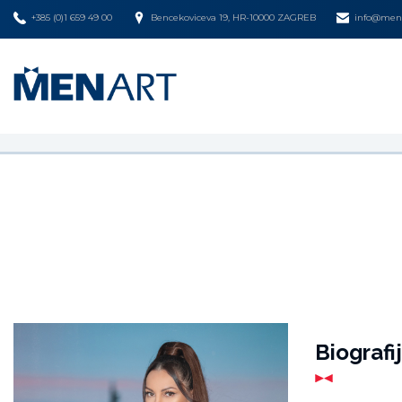
+385 (0)1 659 49 00
Bencekoviceva 19, HR-10000 ZAGREB
info@mena
Biografi