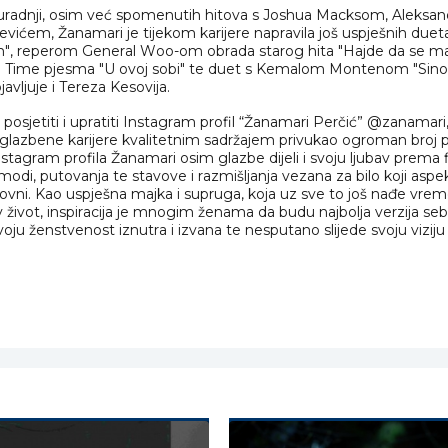
uradnji, osim već spomenutih hitova s Joshua Macksom, Aleksa
vićem, Žanamari je tijekom karijere napravila još uspješnih due
", reperom General Woo-om obrada starog hita "Hajde da se ma
ime pjesma "U ovoj sobi" te duet s Kemalom Montenom "Sinoć n
avljuje i Tereza Kesovija.
posjetiti i upratiti Instagram profil “Žanamari Perčić” @zanamari, 
glazbene karijere kvalitetnim sadržajem privukao ogroman broj pr
tagram profila Žanamari osim glazbe dijeli i svoju ljubav prema f
odi, putovanja te stavove i razmišljanja vezana za bilo koji aspe
oslovni. Kao uspješna majka i supruga, koja uz sve to još nađe vrem
v život, inspiracija je mnogim ženama da budu najbolja verzija se
ju ženstvenost iznutra i izvana te nesputano slijede svoju viziju 