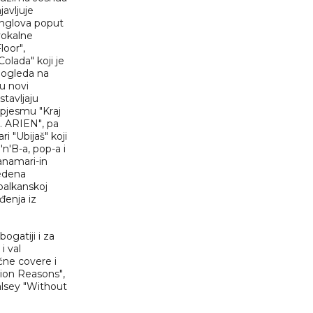
avljuje
inglova poput
 vokalne
oor",
olada" koji je
pogleda na
u novi
stavljaju
p pjesmu "Kraj
. ARIEN", pa
 "Ubijaš" koji
n'B-a, pop-a i
anamari-in
vedena
balkanskoj
đenja iz
ogatiji i za
i val
čne covere i
ion Reasons",
alsey "Without