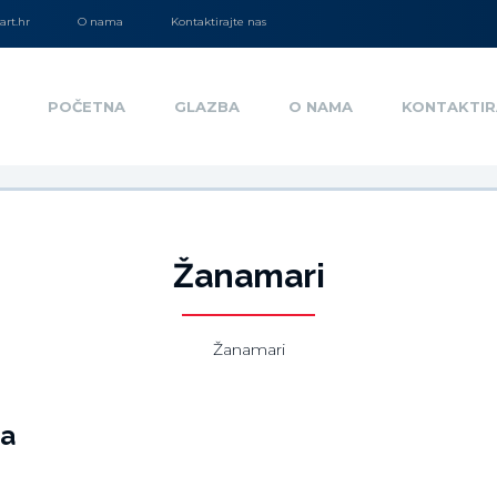
rt.hr
O nama
Kontaktirajte nas
POČETNA
GLAZBA
O NAMA
KONTAKTIR
Žanamari
Žanamari
ja