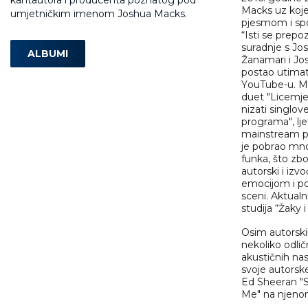
Macks uz koje
umjetničkim imenom Joshua Macks.
pjesmom i spo
“Isti se prepo
suradnje s J
ALBUMI
Žanamari i Jos
postao utimat
YouTube-u. Mo
duet "Licemjer
nizati singlove
programa", lj
mainstream po
je pobrao mnoš
funka, što zb
autorski i izv
emocijom i po
sceni. Aktualn
studija “Žaky 
Osim autorski
nekoliko odlič
akustičnih na
svoje autorsk
Ed Sheeran "S
Me" na njeno