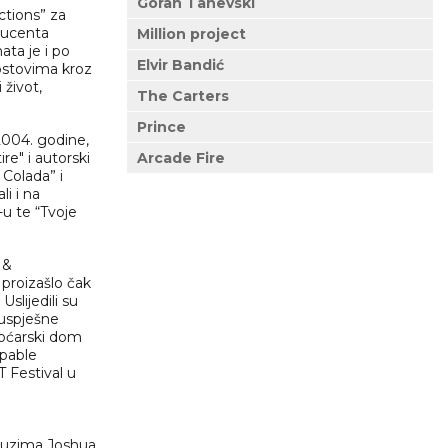
Goran Tanevski
ctions” za
oducenta
Million project
ta je i po
Elvir Bandić
postovima kroz
 život,
The Carters
Prince
 2004. godine,
re" i autorski
Arcade Fire
Colada” i
li i na
u te “Tvoje
 &
 proizašlo čak
slijedili su
 uspješne
 Boćarski dom
ppable
 Festival u
reuzima Joshua