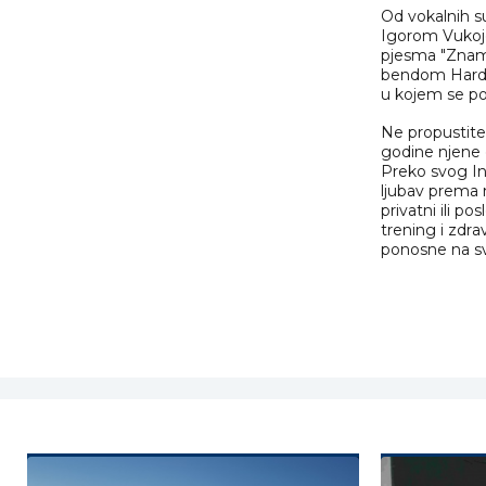
Od vokalnih s
Igorom Vukoje
pjesma "Znam
bendom Hard T
u kojem se poj
Ne propustite 
godine njene 
Preko svog Ins
ljubav prema m
privatni ili p
trening i zdra
ponosne na svo