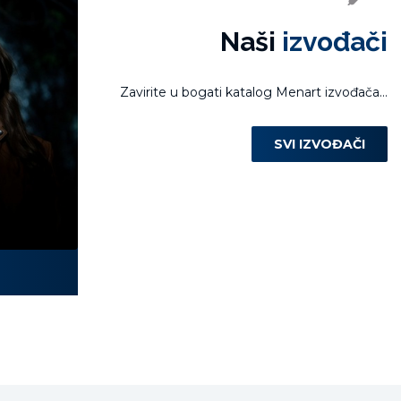
Naši
izvođači
Zavirite u bogati katalog Menart izvođača...
SVI IZVOĐAČI
Laura Miletić