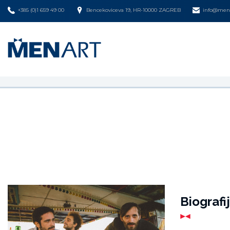
+385 (0)1 659 49 00
Bencekoviceva 19, HR-10000 ZAGREB
info@mena
Biografi