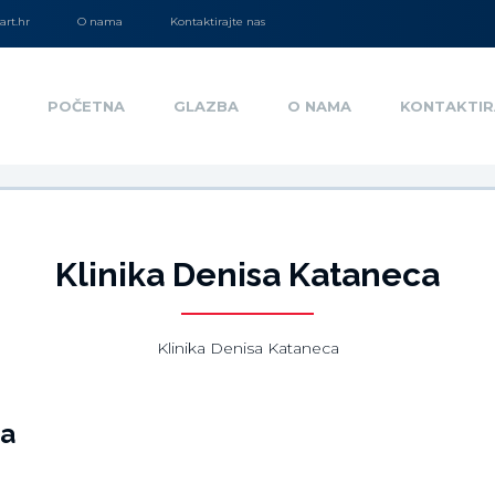
rt.hr
O nama
Kontaktirajte nas
POČETNA
GLAZBA
O NAMA
KONTAKTIR
Klinika Denisa Kataneca
Klinika Denisa Kataneca
ja