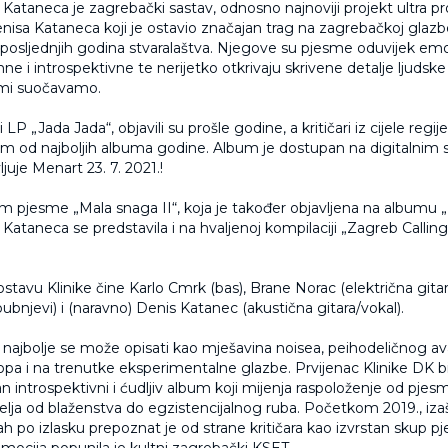
 Kataneca je zagrebački sastav, odnosno najnoviji projekt ultra pr
nisa Kataneca koji je ostavio značajan trag na zagrebačkoj glazb
 posljednjih godina stvaralaštva. Njegove su pjesme oduvijek em
mne i introspektivne te nerijetko otkrivaju skrivene detalje ljudske
ami suočavamo.
LP „Jada Jada“, objavili su prošle godine, a kritičari iz cijele regij
nim od najboljih albuma godine. Album je dostupan na digitalnim s
ljuje Menart 23. 7. 2021.!
om pjesme „Mala snaga II“, koja je također objavljena na albumu „
 Kataneca se predstavila i na hvaljenoj kompilaciji „Zagreb Calling
tavu Klinike čine Karlo Cmrk (bas), Brane Norac (električna gitar
ubnjevi) i (naravno) Denis Katanec (akustična gitara/vokal).
 najbolje se može opisati kao mješavina noisea, peihodeličnog av
pa i na trenutke eksperimentalne glazbe. Prvijenac Klinike DK bil
tan introspektivni i ćudljiv album koji mijenja raspoloženje od pje
šatelja od blaženstva do egzistencijalnog ruba. Početkom 2019., iz
 po izlasku prepoznat je od strane kritičara kao izvrstan skup p