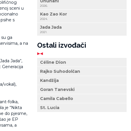
Ununani
olifičnog
2026.
enoj sceni u
ocionalno
Kao Zao Kor
2024.
 psihe s
Jada Jada
2021.
e su ga
ervisima, a na
Ostali izvođači
Jada Jada“,
Céline Dion
: Generacija
Rajko Suhodolčan
Kandžija
a/vokal),
Goran Tanevski
Camila Cabello
ant-folka,
a je “Nikta
St. Lucia
sme do pjesme,
ašao je EP
jesama, a