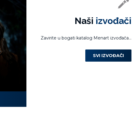
Naši
izvođači
Zavirite u bogati katalog Menart izvođača...
SVI IZVOĐAČI
Laura Miletić