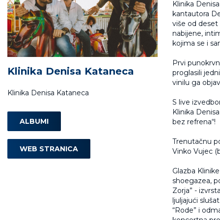
Klinika Denisa
kantautora De
više od deset
nabijene, inti
kojima se i s
Prvi punokrvni 
Klinika Denisa Kataneca
proglasili jed
vinilu ga objav
Klinika Denisa Kataneca
S live izvedb
Klinika Denisa
ALBUMI
bez refrena“!
Trenutačnu pos
WEB STRANICA
Vinko Vujec (b
Glazba Klinike
shoegazea, po
Zorja” - izvrs
ljuljajući slu
“Rode” i odmah