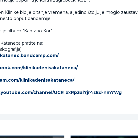
mocija popunila je kultni zagrebački KSET.
n Klinike bio je pitanje vremena, a jedino što ju je moglo zaustavi
 nešto poput pandemije.
n je album "Kao Zao Kor".
 Kataneca pratite na:
ografija):
iskatanec.bandcamp.com/
ebook.com/klinikadenisakataneca/
am.com/klinikadenisakataneca/
.youtube.com/channel/UCR_xxRp3al7jr4sEd-nm7Wg