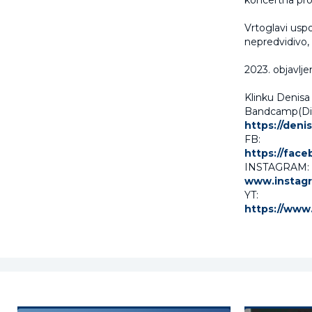
koncertna pro
Vrtoglavi uspo
nepredvidivo,
2023. objavlje
Klinku Denisa
Bandcamp(Disk
https://den
FB:
https://fac
INSTAGRAM:
www.instagr
YT:
https://www