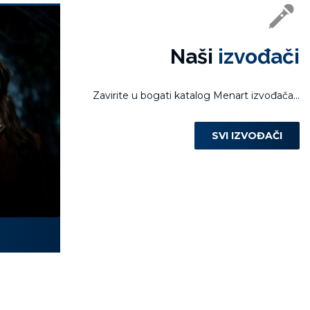
Naši
izvođači
Zavirite u bogati katalog Menart izvođača...
SVI IZVOĐAČI
Laura Miletić