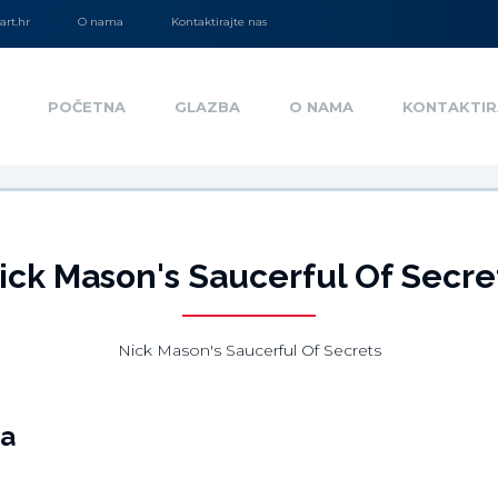
rt.hr
O nama
Kontaktirajte nas
POČETNA
GLAZBA
O NAMA
KONTAKTIR
ick Mason's Saucerful Of Secre
Nick Mason's Saucerful Of Secrets
ja