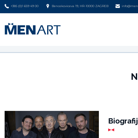
+385 (0)1 659 49 00
Bencekoviceva 19, HR-10000 ZAGREB
info@mena
N
Biografi