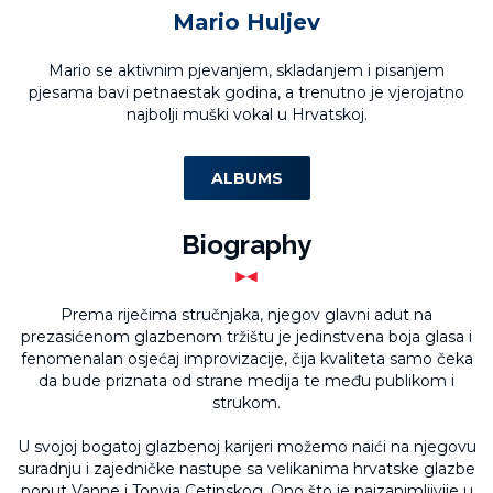
Mario Huljev
Mario se aktivnim pjevanjem, skladanjem i pisanjem
pjesama bavi petnaestak godina, a trenutno je vjerojatno
najbolji muški vokal u Hrvatskoj.
ALBUMS
Biography
Prema riječima stručnjaka, njegov glavni adut na
prezasićenom glazbenom tržištu je jedinstvena boja glasa i
fenomenalan osjećaj improvizacije, čija kvaliteta samo čeka
da bude priznata od strane medija te među publikom i
strukom.
U svojoj bogatoj glazbenoj karijeri možemo naići na njegovu
suradnju i zajedničke nastupe sa velikanima hrvatske glazbe
poput Vanne i Tonyja Cetinskog. Ono što je najzanimljivije u