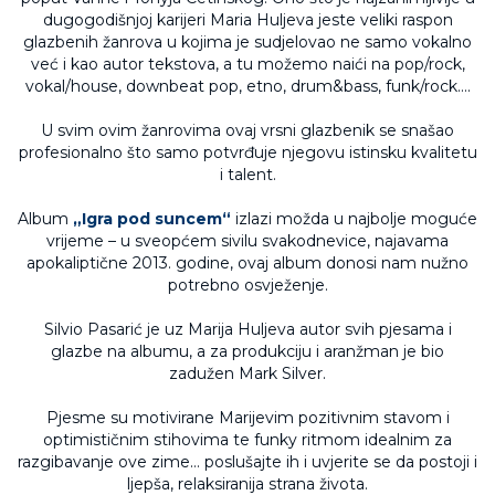
dugogodišnjoj karijeri Maria Huljeva jeste veliki raspon
glazbenih žanrova u kojima je sudjelovao ne samo vokalno
već i kao autor tekstova, a tu možemo naići na pop/rock,
vokal/house, downbeat pop, etno, drum&bass, funk/rock….
U svim ovim žanrovima ovaj vrsni glazbenik se snašao
profesionalno što samo potvrđuje njegovu istinsku kvalitetu
i talent.
Album
„Igra pod suncem“
izlazi možda u najbolje moguće
vrijeme – u sveopćem sivilu svakodnevice, najavama
apokaliptične 2013. godine, ovaj album donosi nam nužno
potrebno osvježenje.
Silvio Pasarić je uz Marija Huljeva autor svih pjesama i
glazbe na albumu, a za produkciju i aranžman je bio
zadužen Mark Silver.
Pjesme su motivirane Marijevim pozitivnim stavom i
optimističnim stihovima te funky ritmom idealnim za
razgibavanje ove zime… poslušajte ih i uvjerite se da postoji i
ljepša, relaksiranija strana života.