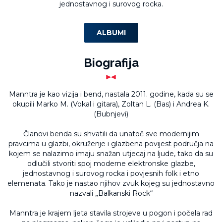
jednostavnog i surovog rocka.
ALBUMI
Biografija
Manntra je kao vizija i bend, nastala 2011. godine, kada su se
okupili Marko M. (Vokal i gitara), Zoltan L. (Bas) i Andrea K.
(Bubnjevi)
Članovi benda su shvatili da unatoč sve modernijim
pravcima u glazbi, okruženje i glazbena povijest područja na
kojem se nalazimo imaju snažan utjecaj na ljude, tako da su
odlučili stvoriti spoj moderne elektronske glazbe,
jednostavnog i surovog rocka i povjesnih folk i etno
elemenata. Tako je nastao njihov zvuk kojeg su jednostavno
nazvali „Balkanski Rock“
Manntra je krajem ljeta stavila strojeve u pogon i počela rad