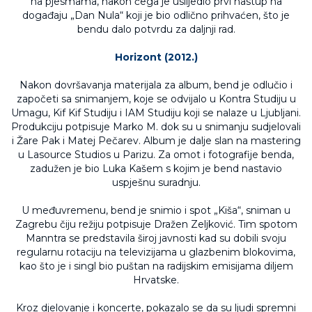
na pjesmama, nakon čega je uslijedio prvi nastup na
događaju „Dan Nula“ koji je bio odlično prihvaćen, što je
bendu dalo potvrdu za daljnji rad.
Horizont (2012.)
Nakon dovršavanja materijala za album, bend je odlučio i
započeti sa snimanjem, koje se odvijalo u Kontra Studiju u
Umagu, Kif Kif Studiju i IAM Studiju koji se nalaze u Ljubljani.
Produkciju potpisuje Marko M. dok su u snimanju sudjelovali
i Žare Pak i Matej Pečarev. Album je dalje slan na mastering
u Lasource Studios u Parizu. Za omot i fotografije benda,
zadužen je bio Luka Kašem s kojim je bend nastavio
uspješnu suradnju.
U međuvremenu, bend je snimio i spot „Kiša“, sniman u
Zagrebu čiju režiju potpisuje Dražen Zeljković. Tim spotom
Manntra se predstavila široj javnosti kad su dobili svoju
regularnu rotaciju na televizijama u glazbenim blokovima,
kao što je i singl bio puštan na radijskim emisijama diljem
Hrvatske.
Kroz djelovanje i koncerte, pokazalo se da su ljudi spremni