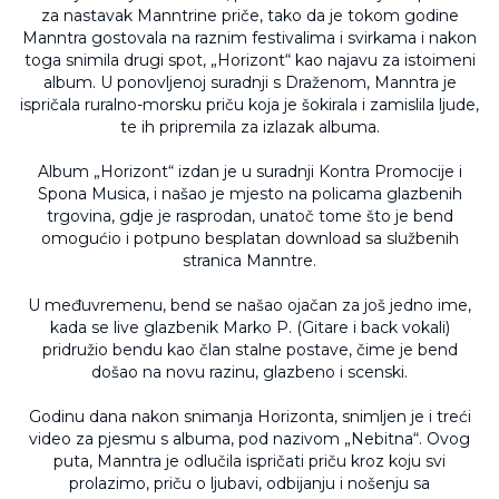
za nastavak Manntrine priče, tako da je tokom godine
Manntra gostovala na raznim festivalima i svirkama i nakon
toga snimila drugi spot, „Horizont“ kao najavu za istoimeni
album. U ponovljenoj suradnji s Draženom, Manntra je
ispričala ruralno-morsku priču koja je šokirala i zamislila ljude,
te ih pripremila za izlazak albuma.
Album „Horizont“ izdan je u suradnji Kontra Promocije i
Spona Musica, i našao je mjesto na policama glazbenih
trgovina, gdje je rasprodan, unatoč tome što je bend
omogućio i potpuno besplatan download sa službenih
stranica Manntre.
U međuvremenu, bend se našao ojačan za još jedno ime,
kada se live glazbenik Marko P. (Gitare i back vokali)
pridružio bendu kao član stalne postave, čime je bend
došao na novu razinu, glazbeno i scenski.
Godinu dana nakon snimanja Horizonta, snimljen je i treći
video za pjesmu s albuma, pod nazivom „Nebitna“. Ovog
puta, Manntra je odlučila ispričati priču kroz koju svi
prolazimo, priču o ljubavi, odbijanju i nošenju sa