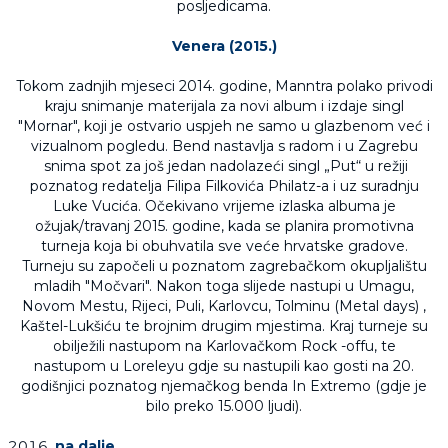
posljedicama.
Venera (2015.)
Tokom zadnjih mjeseci 2014. godine, Manntra polako privodi
kraju snimanje materijala za novi album i izdaje singl
"Mornar", koji je ostvario uspjeh ne samo u glazbenom već i
vizualnom pogledu. Bend nastavlja s radom i u Zagrebu
snima spot za još jedan nadolazeći singl „Put“ u režiji
poznatog redatelja Filipa Filkovića Philatz-a i uz suradnju
Luke Vucića. Očekivano vrijeme izlaska albuma je
ožujak/travanj 2015. godine, kada se planira promotivna
turneja koja bi obuhvatila sve veće hrvatske gradove.
Turneju su započeli u poznatom zagrebačkom okupljalištu
mladih "Močvari". Nakon toga slijede nastupi u Umagu,
Novom Mestu, Rijeci, Puli, Karlovcu, Tolminu (Metal days) ,
Kaštel-Lukšiću te brojnim drugim mjestima. Kraj turneje su
obilježili nastupom na Karlovačkom Rock -offu, te
nastupom u Loreleyu gdje su nastupili kao gosti na 20.
godišnjici poznatog njemačkog benda In Extremo (gdje je
bilo preko 15.000 ljudi).
na dalje