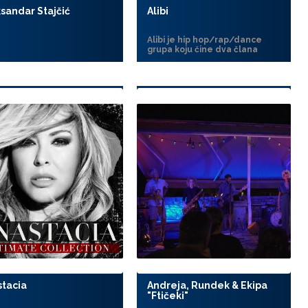
sandar Stajčić
Alibi
Alibi je hip hop/rap/dance
grupa koju čine dva člana
stacia
Andreja, Rundek & Ekipa
"Ftičeki"