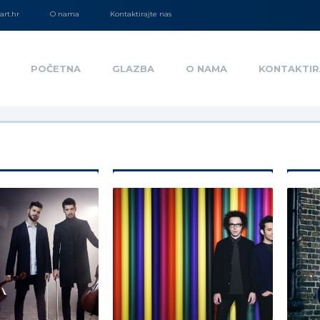
rt.hr
O nama
Kontaktirajte nas
POČETNA
GLAZBA
O NAMA
KONTAKTIR