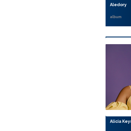
Aledory
album
Alicia Key