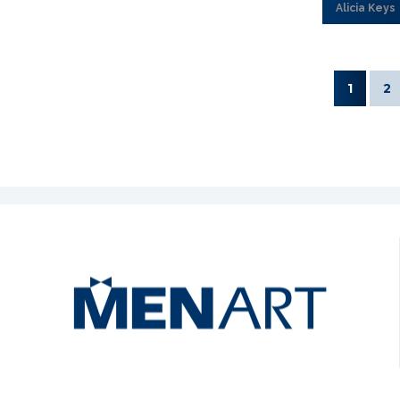
Alicia Keys
1
2