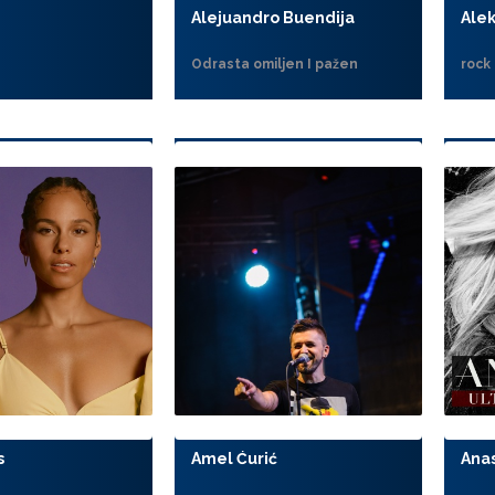
Alejuandro Buendija
Alek
Odrasta omiljen I pažen
rock
s
Amel Ćurić
Ana