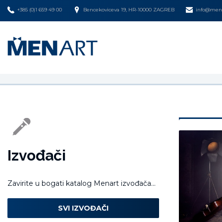
+385 (0)1 659 49 00
Bencekoviceva 19, HR-10000 ZAGREB
info@mena
Izvođači
Zavirite u bogati katalog Menart izvođača...
SVI IZVOĐAČI