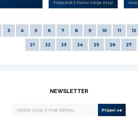
Pobjednik X Factor Adrije 2015!
Anas
3
4
5
6
7
8
9
10
11
12
21
22
23
24
25
26
27
NEWSLETTER
Prijavi se