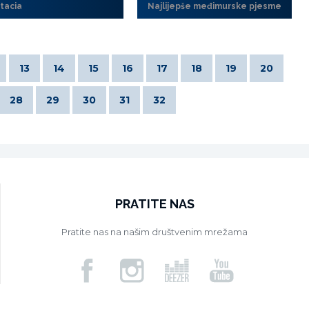
tacia
Najlijepše međimurske pjesme
13
14
15
16
17
18
19
20
28
29
30
31
32
PRATITE NAS
Pratite nas na našim društvenim mrežama