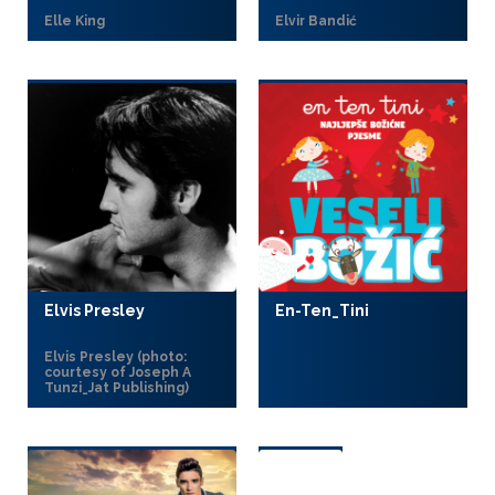
Elle King
Elvir Bandić
Elvis Presley
En-Ten_Tini
Elvis Presley (photo:
courtesy of Joseph A
Tunzi_Jat Publishing)