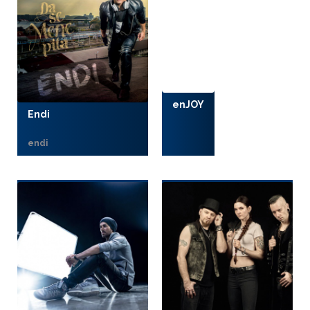
enJOY
Endi
endi