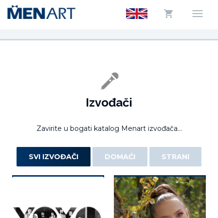
Izvođači
Zavirite u bogati katalog Menart izvođača...
SVI IZVOĐAČI
DOMAĆI
STRANI