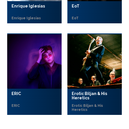
Enrique Iglesias
EoT
Enrique Iglesias
EoT
ERIC
Erotic Biljan & His
Heretics
ERIC
Erotic Biljan & His
Heretics