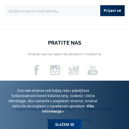
Prijavi se
PRATITE NAS
Pratite nas na našim društvenim mrežama
Ova web stranica radi boljeg rada i poboljšane
funkcionalnosti koristi kolačiće (eng. cookies) i slične
Menart d.o.o. © 2026. Sva prava pridržana.
tehnologije. Ako nastavite s pregledom stranice, smatrat
ćemo da ste suglasni s navedenom uporabom.
Više
Uvjeti korištenja
Impressum
Politika kolačića
informacija »
Pravila zaštite privatnosti
SLAŽEM SE