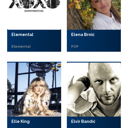
Elemental
Elena Brnić
Elemental
POP
Elle King
Elvir Bandić