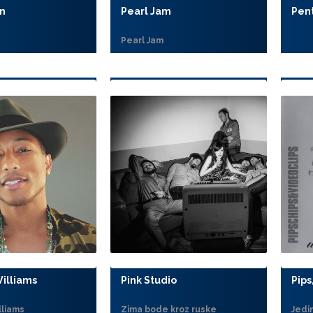
n
Pearl Jam
Pen
Pearl Jam
Williams
Pink Studio
Pips
lliams
Zima bode kroz ruske
Jedi