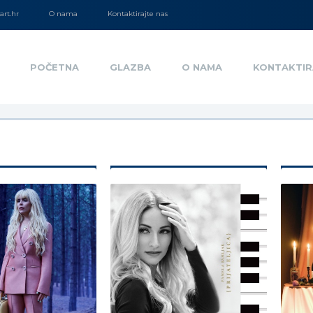
rt.hr
O nama
Kontaktirajte nas
POČETNA
GLAZBA
O NAMA
KONTAKTIR