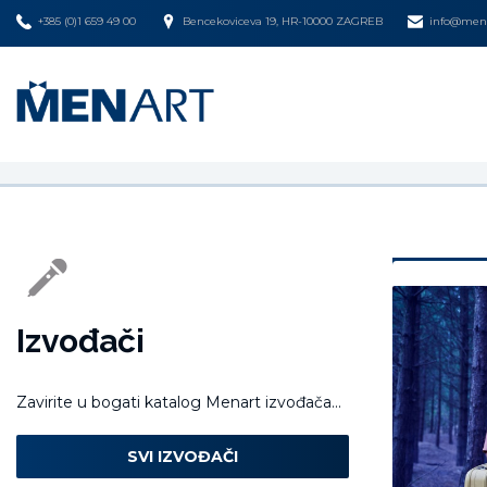
+385 (0)1 659 49 00
Bencekoviceva 19, HR-10000 ZAGREB
info@mena
Izvođači
Zavirite u bogati katalog Menart izvođača...
SVI IZVOĐAČI