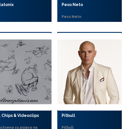
tatonix
Peso Neto
Peso Neto
, Chips & Videoclips
Pitbull
nstvena su pojava na
Pitbull