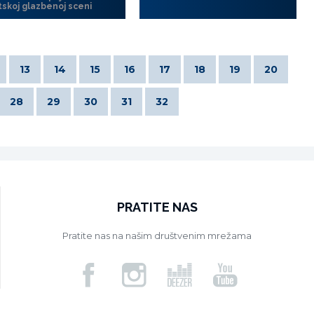
tskoj glazbenoj sceni
13
14
15
16
17
18
19
20
28
29
30
31
32
PRATITE NAS
Pratite nas na našim društvenim mrežama