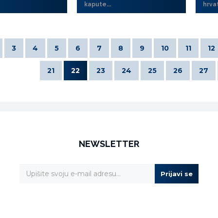
kapute...
hrva
3
4
5
6
7
8
9
10
11
12
21
22
23
24
25
26
27
NEWSLETTER
Prijavi se