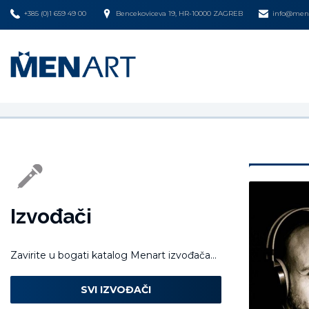
+385 (0)1 659 49 00
Bencekoviceva 19, HR-10000 ZAGREB
info@mena
Izvođači
Zavirite u bogati katalog Menart izvođača...
SVI IZVOĐAČI