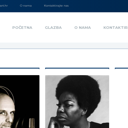
rt.hr
O nama
Kontaktirajte nas
POČETNA
GLAZBA
O NAMA
KONTAKTIR