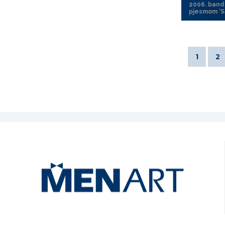
2006. band
pjesmom ‘S
1
2