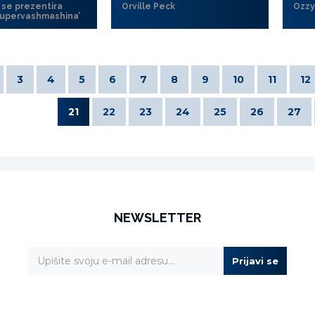
 se prezentira
Orville Peck
Ozzy
upervashmashina’
3
4
5
6
7
8
9
10
11
12
21
22
23
24
25
26
27
NEWSLETTER
Prijavi se