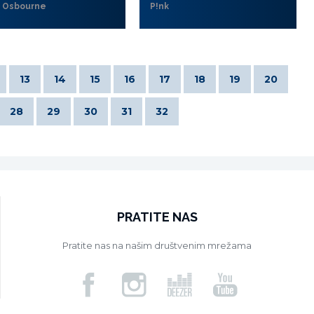
 Osbourne
P!nk
13
14
15
16
17
18
19
20
28
29
30
31
32
PRATITE NAS
Pratite nas na našim društvenim mrežama