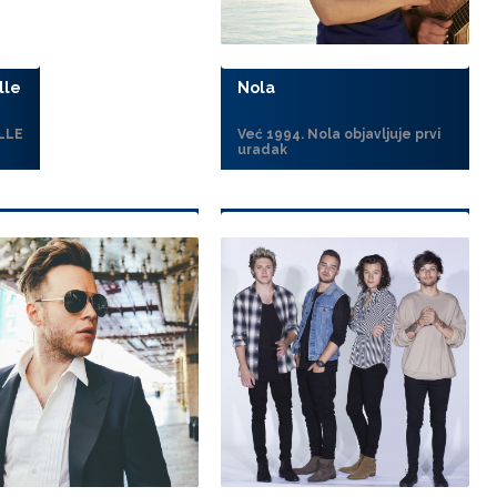
lle
Nola
LLE
Već 1994. Nola objavljuje prvi
uradak