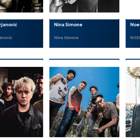
rjanović
Nina Simone
Noe
anović
Nina Simone
NOE