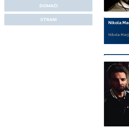
DOMAĆI
STRANI
Nikola Ma
Nikola Marj