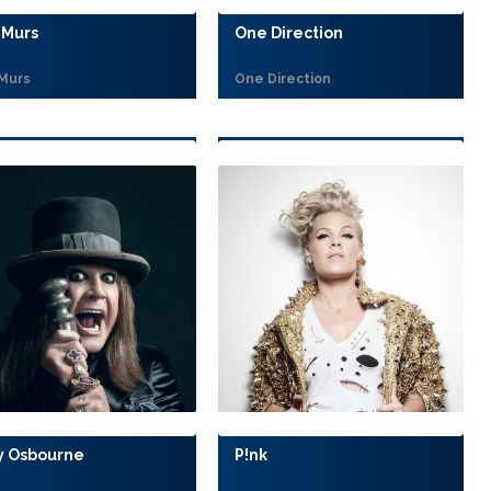
 Murs
One Direction
 Murs
One Direction
y Osbourne
P!nk