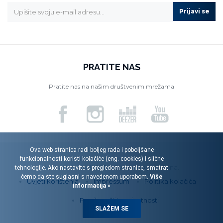
Prijavi se
PRATITE NAS
Pratite nas na našim društvenim mrežama
Ova web stranica radi boljeg rada i poboljšane
funkcionalnosti koristi kolačiće (eng. cookies) i slične
Menart d.o.o. © 2026. Sva prava pridržana.
tehnologije. Ako nastavite s pregledom stranice, smatrat
ćemo da ste suglasni s navedenom uporabom.
Više
Uvjeti korištenja
Impressum
Politika kolačića
informacija »
Pravila zaštite privatnosti
SLAŽEM SE