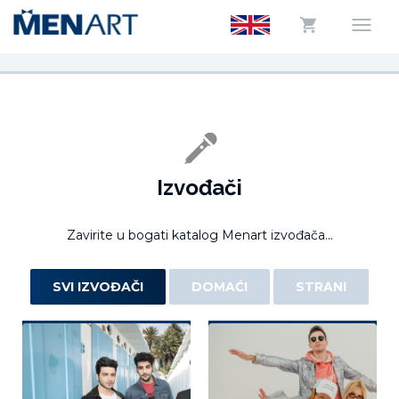
Izvođači
Zavirite u bogati katalog Menart izvođača...
SVI IZVOĐAČI
DOMAĆI
STRANI