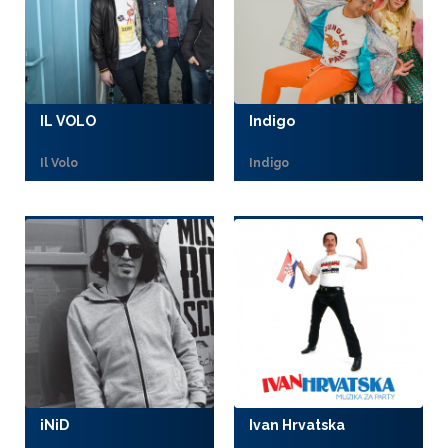
IL VOLO
Indigo
Il Volo
Indigo
iNiD
Ivan Hrvatska