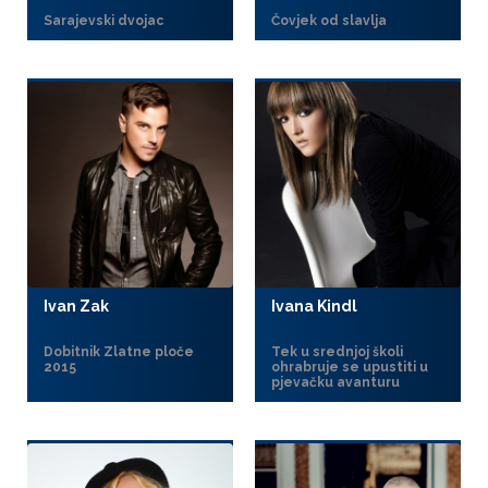
Sarajevski dvojac
Čovjek od slavlja
Ivan Zak
Ivana Kindl
Dobitnik Zlatne ploče
Tek u srednjoj školi
2015
ohrabruje se upustiti u
pjevačku avanturu