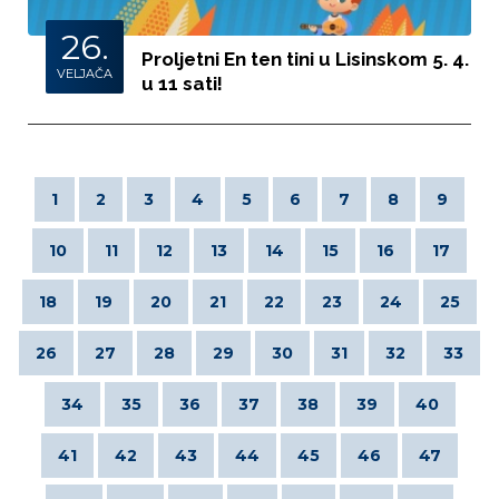
26.
Proljetni En ten tini u Lisinskom 5. 4.
VELJAČA
u 11 sati!
1
2
3
4
5
6
7
8
9
10
11
12
13
14
15
16
17
18
19
20
21
22
23
24
25
26
27
28
29
30
31
32
33
34
35
36
37
38
39
40
41
42
43
44
45
46
47