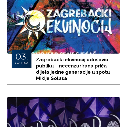
03.
Zagrebački ekvinocij oduševio
OŽUJAK
publiku – necenzurirana priča
dijela jedne generacije u spotu
Mikija Solusa