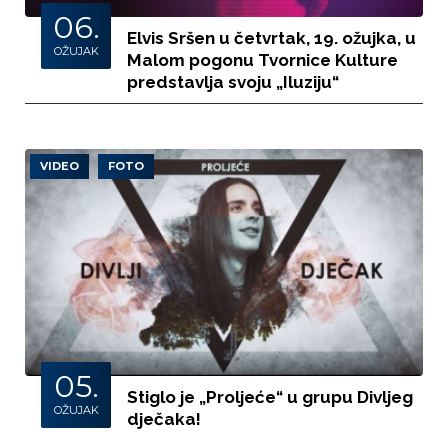
06.
Elvis Sršen u četvrtak, 19. ožujka, u
OŽUJAK
Malom pogonu Tvornice Kulture
predstavlja svoju „Iluziju“
VIDEO
FOTO
05.
Stiglo je „Proljeće“ u grupu Divljeg
OŽUJAK
dječaka!