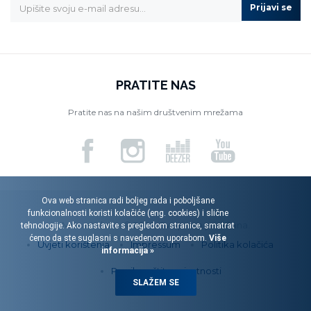
Prijavi se
PRATITE NAS
Pratite nas na našim društvenim mrežama
Ova web stranica radi boljeg rada i poboljšane
funkcionalnosti koristi kolačiće (eng. cookies) i slične
Menart d.o.o. © 2026. Sva prava pridržana.
tehnologije. Ako nastavite s pregledom stranice, smatrat
ćemo da ste suglasni s navedenom uporabom.
Više
Uvjeti korištenja
Impressum
Politika kolačića
informacija »
Pravila zaštite privatnosti
SLAŽEM SE