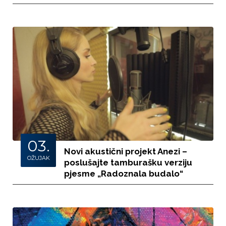
03.
Novi akustični projekt Anezi –
OŽUJAK
poslušajte tamburašku verziju
pjesme „Radoznala budalo“