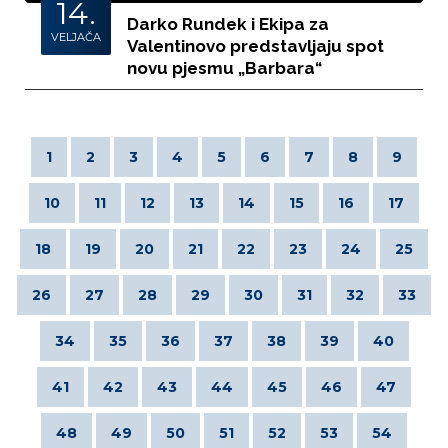
14.
Darko Rundek i Ekipa za
VELJAČA
Valentinovo predstavljaju spot
novu pjesmu „Barbara“
1
2
3
4
5
6
7
8
9
10
11
12
13
14
15
16
17
18
19
20
21
22
23
24
25
26
27
28
29
30
31
32
33
34
35
36
37
38
39
40
41
42
43
44
45
46
47
48
49
50
51
52
53
54