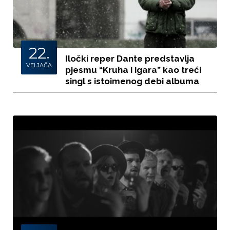
22.
Iločki reper Dante predstavlja
VELJAČA
pjesmu “Kruha i igara” kao treći
singl s istoimenog debi albuma