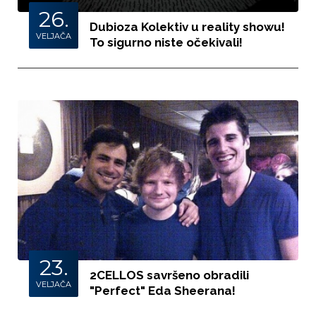
26.
Dubioza Kolektiv u reality showu!
VELJAČA
To sigurno niste očekivali!
23.
2CELLOS savršeno obradili
VELJAČA
"Perfect" Eda Sheerana!