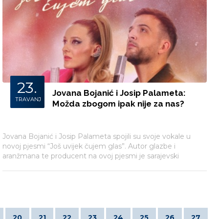
23.
Jovana Bojanić i Josip Palameta:
TRAVANJ
Možda zbogom ipak nije za nas?
Jovana Bojanić i Josip Palameta spojili su svoje vokale u
novoj pjesmi “Još uvijek čujem glas”. Autor glazbe i
aranžmana te producent na ovoj pjesmi je sarajevski
glazbenik Edvin Hadžić, a iza teksta pjesme stoje Jovana i
Edvin.
20
21
22
23
24
25
26
27