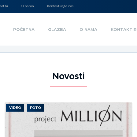
rt.hr
O nama
Kontaktirajte nas
POČETNA
GLAZBA
O NAMA
KONTAKTIR
Novosti
VIDEO
FOTO