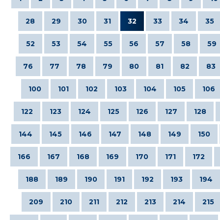
28
29
30
31
32
33
34
35
52
53
54
55
56
57
58
59
76
77
78
79
80
81
82
83
100
101
102
103
104
105
106
122
123
124
125
126
127
128
144
145
146
147
148
149
150
166
167
168
169
170
171
172
188
189
190
191
192
193
194
209
210
211
212
213
214
215