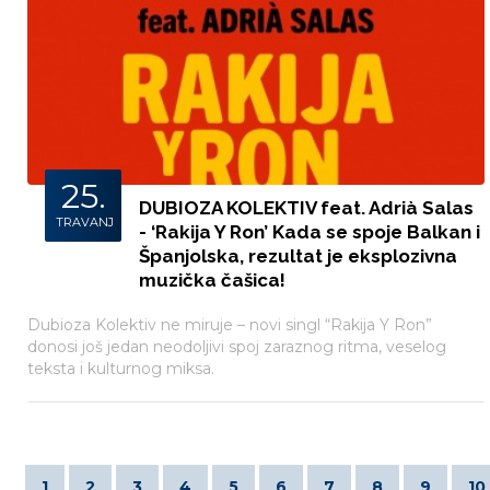
25.
DUBIOZA KOLEKTIV feat. Adrià Salas
TRAVANJ
- ‘Rakija Y Ron’ Kada se spoje Balkan i
Španjolska, rezultat je eksplozivna
muzička čašica!
Dubioza Kolektiv ne miruje – novi singl “Rakija Y Ron”
donosi još jedan neodoljivi spoj zaraznog ritma, veselog
teksta i kulturnog miksa.
1
2
3
4
5
6
7
8
9
10