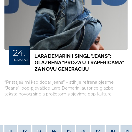
24.
LARA DEMARIN I SINGL “JEANS”:
TRAVANJ
GLAZBENA “PROZA U TRAPERICAMA”
ZA NOVU GENERACIJU
“Pristaješ mi kao dobar jeans” – stih je refrena pjesme
“Jeans”, pop-pjevačice Lare Demarin, autorice glazbe i
teksta novog singla prožetom slojevima pop-kulture.
“Jeans” stiže uoči Međunarodnoga dana traperica
11
12
13
14
15
16
17
18
19