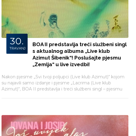
30.
BOA II predstavlja treći službeni singl
TRAVANJ
s aktualnog albuma „Live klub
Azimut Šibenik“! Poslušajte pjesmu
„Zemlja“ u live izvedbi!
Nakon pjesme „Svi tvoji poljupci (Live klub Azimut)“ kojom
su najavili samo izdanje i pjesme „Lacrima (Live klub
Azimut)“, BOA II predstavlja i treći službeni singl – pjesmu
„Zemlja (Live klub Azimut)“.