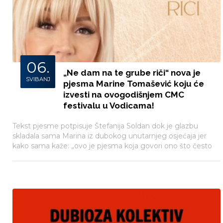
06.
„Ne dam na te grube riči“ nova je
SVIBANJ
pjesma Marine Tomašević koju će
izvesti na ovogodišnjem CMC
festivalu u Vodicama!
Tekst pjesme potpisuje Štefanija Soldan dok je glazbu
skladala sama Marina iz dubokog unutarnjeg osjećaja jer
kako sama kaže: „ovo je pjesma koja govori ono što često
prešutimo, a trebali bismo glasno reći.“ Pjesma će
premijerno biti predstavljena na ovogodišnjem CMC
Festivalu.