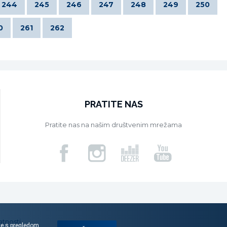
244
245
246
247
248
249
250
0
261
262
PRATITE NAS
Pratite nas na našim društvenim mrežama
atnosti
ite s pregledom