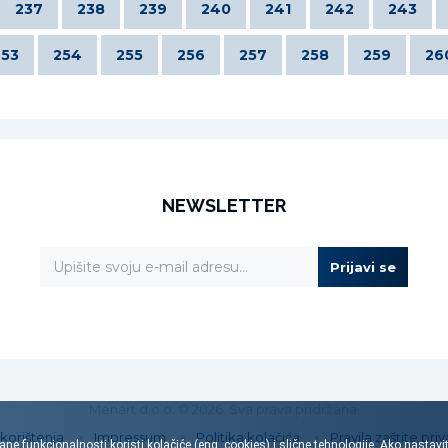
237
238
239
240
241
242
243
253
254
255
256
257
258
259
26
NEWSLETTER
Prijavi se
Menart d.o.o. © 2026. Sva prava pridržana.
 korištenja
Impressum
Politika kolačića
Pravila zaštite priv
ane funkcionalnosti koristi kolačiće (eng. cookies) i slične tehnologije. Ako nastav