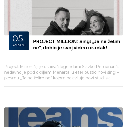
05.
PROJECT MILLION: Singl „Ja ne želim
SVIBANJ
ne“, dobio je svoj video uradak!
Project Million čiji je osnivač legendarni Slavko Remenarić,
nedavno je pod okriljem Menarta, u eter pustio novi singl –
pjesmu „Ja ne želim ne“ kojom najavljuje novi studijski
album. Pjesma je sada dobila i svoj popratni video broj pod
redateljskom palicom Slavkove supruge Diane.