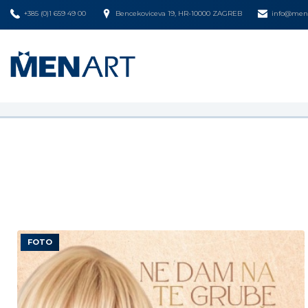
+385 (0)1 659 49 00
Bencekoviceva 19, HR-10000 ZAGREB
info@mena
FOTO