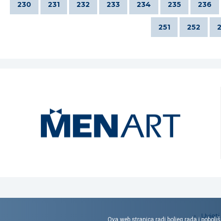
230
231
232
233
234
235
236
251
252
Uvjeti
Ova web stranica radi boljeg rada i poboljš