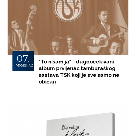
07.
"To nisam ja" - dugoočekivani
PROSINAC
album prvijenac tamburaškog
sastava TSK koji je sve samo ne
običan