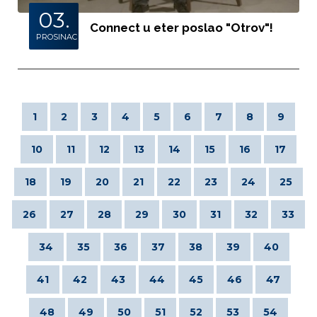
03.
Connect u eter poslao "Otrov"!
PROSINAC
1
2
3
4
5
6
7
8
9
10
11
12
13
14
15
16
17
18
19
20
21
22
23
24
25
26
27
28
29
30
31
32
33
34
35
36
37
38
39
40
41
42
43
44
45
46
47
48
49
50
51
52
53
54