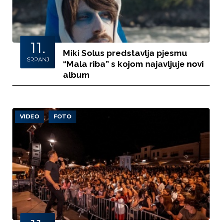
11.
Miki Solus predstavlja pjesmu
SRPANJ
“Mala riba” s kojom najavljuje novi
album
VIDEO
FOTO