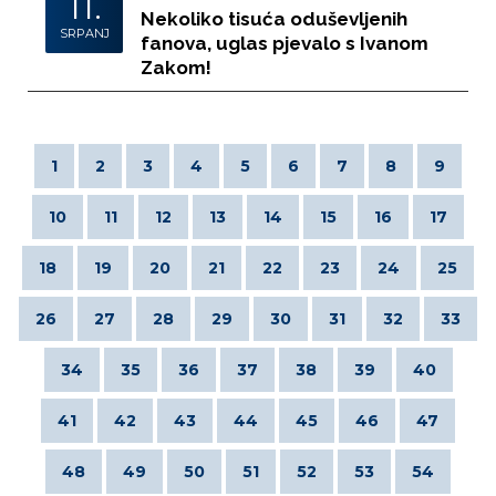
11.
Nekoliko tisuća oduševljenih
SRPANJ
fanova, uglas pjevalo s Ivanom
Zakom!
1
2
3
4
5
6
7
8
9
10
11
12
13
14
15
16
17
18
19
20
21
22
23
24
25
26
27
28
29
30
31
32
33
34
35
36
37
38
39
40
41
42
43
44
45
46
47
48
49
50
51
52
53
54