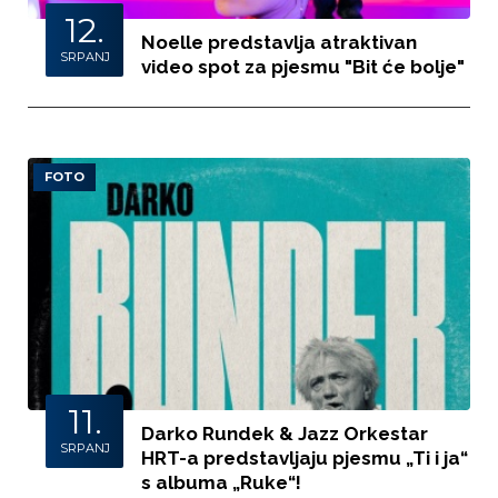
12.
Noelle predstavlja atraktivan
SRPANJ
video spot za pjesmu "Bit će bolje"
FOTO
11.
Darko Rundek & Jazz Orkestar
SRPANJ
HRT-a predstavljaju pjesmu „Ti i ja“
s albuma „Ruke“!