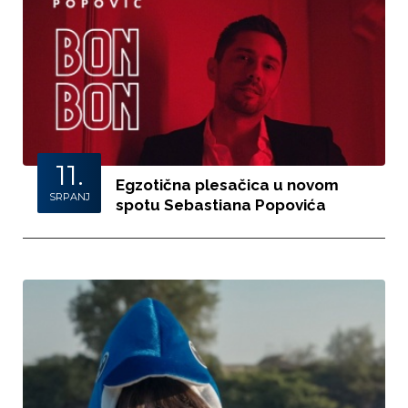
11.
Egzotična plesačica u novom
SRPANJ
spotu Sebastiana Popovića