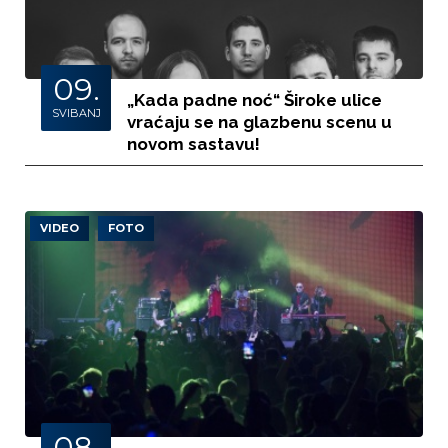
09.
„Kada padne noć“ Široke ulice
SVIBANJ
vraćaju se na glazbenu scenu u
novom sastavu!
VIDEO
FOTO
08.