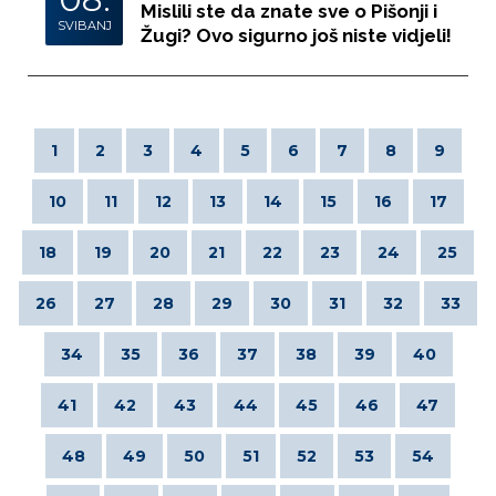
Mislili ste da znate sve o Pišonji i
SVIBANJ
Žugi? Ovo sigurno još niste vidjeli!
1
2
3
4
5
6
7
8
9
10
11
12
13
14
15
16
17
18
19
20
21
22
23
24
25
26
27
28
29
30
31
32
33
34
35
36
37
38
39
40
41
42
43
44
45
46
47
48
49
50
51
52
53
54