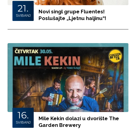
21.
Novi singl grupe Fluentes!
SVIBANJ
Poslušajte „Ljetnu haljinu“!
16.
Mile Kekin dolazi u dvorište The
SVIBANJ
Garden Brewery