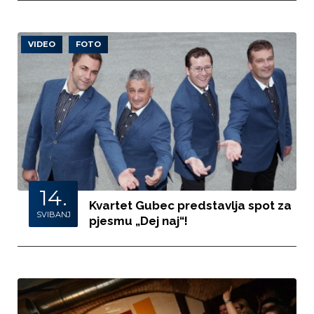
VIDEO
FOTO
14.
Kvartet Gubec predstavlja spot za
SVIBANJ
pjesmu „Dej naj“!