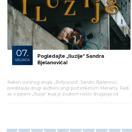
07.
Pogledajte „Iluzije“ Sandra
VELJAČA
Bjelanovića!
Nakon izvrsnog singla „Bollywood“, Sandro Bjelanović,
predstavlja drugi službeni singl pod etiketom Menarta. Radi
se o pjesmi „Iluzije“ koja je zvukom nešto drugačija od
prethodnog singla.