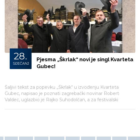
28.
Pjesma „Škrlak“ novi je singl Kvarteta
SIJEČANJ
Gubec!
Šaljivi tekst za popevku „Škrlak“ u izvođenju Kvarteta
Gubec, napisao je poznati zagrebački novinar Robert
Valdec, uglazbio je Rajko Suhodolčan, a za festivalski
orkestar na Krapinskom festivalu priredio i obradio Robert
Mihovilić.