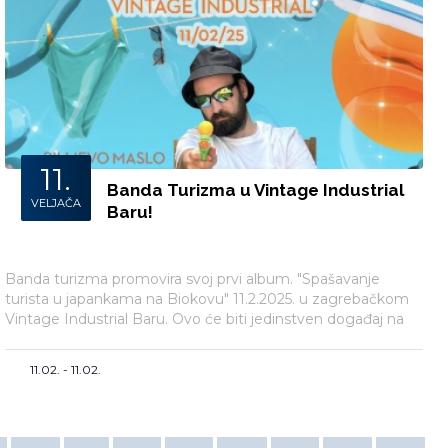
11.
Banda Turizma u Vintage Industrial
VELJAČA
Baru!
Banda turizma promovira svoj prvi album. "Spašavanje
turista u japankama na Biokovu" 11.2.2025. u zagrebačkom
Vintage Industrial Baru. Ovo će biti jedinstven događaj na
kojem će nastupiti proširena postava od deset glazbenika s
gostima iznenađenja.
11.02. - 11.02.