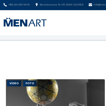
+385 (0)1 659 49 00
Bencekoviceva 19, HR-10000 ZAGREB
info@mena
VIDEO
FOTO