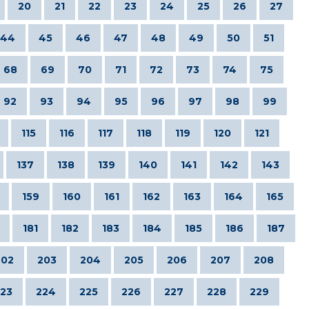
20
21
22
23
24
25
26
27
44
45
46
47
48
49
50
51
68
69
70
71
72
73
74
75
92
93
94
95
96
97
98
99
115
116
117
118
119
120
121
137
138
139
140
141
142
143
159
160
161
162
163
164
165
181
182
183
184
185
186
187
202
203
204
205
206
207
208
23
224
225
226
227
228
229