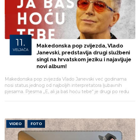
11.
Makedonska pop zvijezda, Vlado
VELJAČA
Janevski, predstavlja drugi službeni
singl na hrvatskom jeziku i najavljuje
novi album!
Makedonska pop zvijezda Vlado Janevski već godinama
nosi status jednog od najboljih interpretatora ljubavnih
pjesama. Pjesma „E, ali ja baš hoću tebe“ je drugi po redu
singl s nadolazećeg albuma “Najljepše ljubavne pjesme” koji
će objaviti Menart u ožujsku ove godine.
VIDEO
FOTO