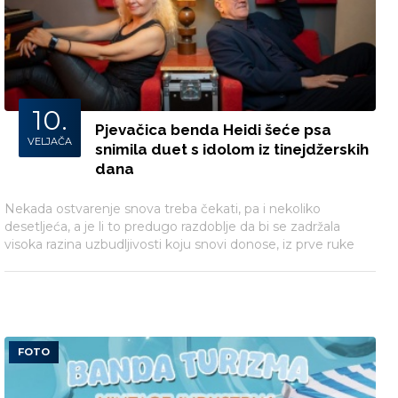
10.
Pjevačica benda Heidi šeće psa
VELJAČA
snimila duet s idolom iz tinejdžerskih
dana
Nekada ostvarenje snova treba čekati, pa i nekoliko
desetljeća, a je li to predugo razdoblje da bi se zadržala
visoka razina uzbudljivosti koju snovi donose, iz prve ruke
otkriva pjevačica i energetski dinamo benda Heidi šeće psa
Smiljana Štrbac Heidi kojoj se ispunila najveća mladenačka
želja - snimila je duet sa svojim glazbenim idolom Dejanom
Cukićem i to pjevajući pjesmu „Jutro je tek“ koju mu je
napisala kao tinejdžerica.
FOTO