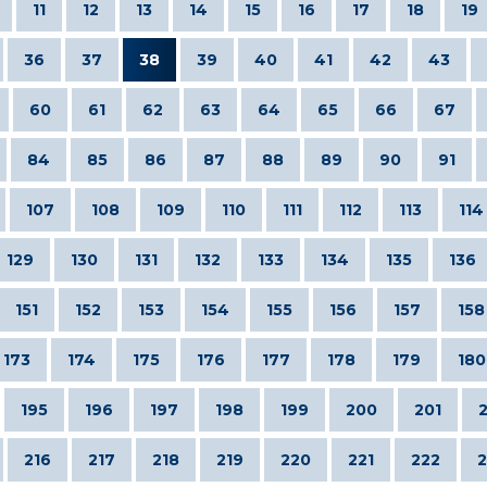
11
12
13
14
15
16
17
18
19
36
37
38
39
40
41
42
43
60
61
62
63
64
65
66
67
84
85
86
87
88
89
90
91
107
108
109
110
111
112
113
114
129
130
131
132
133
134
135
136
151
152
153
154
155
156
157
158
173
174
175
176
177
178
179
180
195
196
197
198
199
200
201
216
217
218
219
220
221
222
2