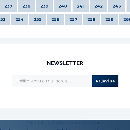
237
238
239
240
241
242
243
253
254
255
256
257
258
259
26
NEWSLETTER
Prijavi se
Menart d.o.o. © 2026. Sva prava pridržana.