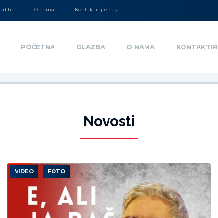
rt.hr
O nama
Kontaktirajte nas
POČETNA
GLAZBA
O NAMA
KONTAKTIR
Novosti
VIDEO
FOTO