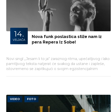
14.
Nova funk poslastica stiže nam iz
VELJAČA
pera Repera Iz Sobe!
Novi singl „Jesam li to ja“ zaraznog ritma, upečatljivog i lako
pamtljivog teksta natjerat će svakog da ustane i zapleše,
istovremeno se zapitkujući o svojim egzistencijalnim
promjenama.
VIDEO
FOTO