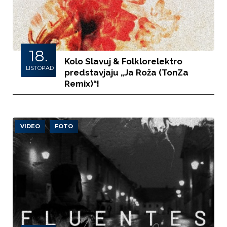
18.
Kolo Slavuj & Folklorelektro
LISTOPAD
predstavjaju „Ja Roža (TonZa
Remix)“!
VIDEO
FOTO