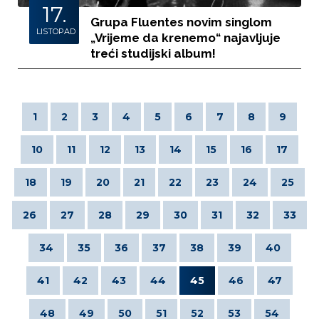
17.
Grupa Fluentes novim singlom
LISTOPAD
„Vrijeme da krenemo“ najavljuje
treći studijski album!
1
2
3
4
5
6
7
8
9
10
11
12
13
14
15
16
17
18
19
20
21
22
23
24
25
26
27
28
29
30
31
32
33
34
35
36
37
38
39
40
41
42
43
44
45
46
47
48
49
50
51
52
53
54