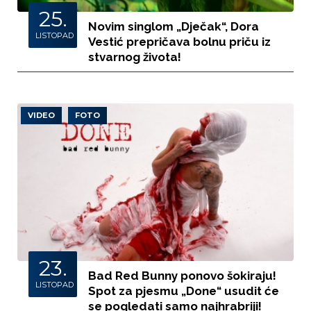
25.
Novim singlom „Dječak“, Dora
LISTOPAD
Vestić prepričava bolnu priču iz
stvarnog života!
VIDEO
FOTO
23.
Bad Red Bunny ponovo šokiraju!
LISTOPAD
Spot za pjesmu „Done“ usudit će
se pogledati samo najhrabriji!