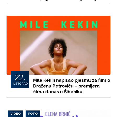
22.
Mile Kekin napisao pjesmu za film o
LISTOPAD
Draženu Petroviću – premijera
filma danas u Šibeniku
VIDEO
FOTO