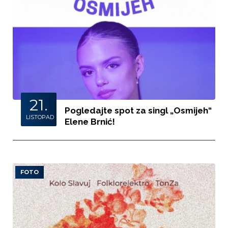
21.
Pogledajte spot za singl „Osmijeh“
LISTOPAD
Elene Brnić!
FOTO