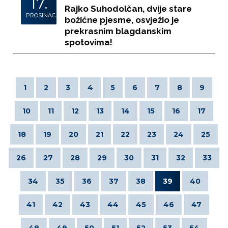
17.
Rajko Suhodolčan, dvije stare
PROSINAC
božićne pjesme, osvježio je
prekrasnim blagdanskim
spotovima!
1
2
3
4
5
6
7
8
9
10
11
12
13
14
15
16
17
18
19
20
21
22
23
24
25
26
27
28
29
30
31
32
33
34
35
36
37
38
39
40
41
42
43
44
45
46
47
48
49
50
51
52
53
54