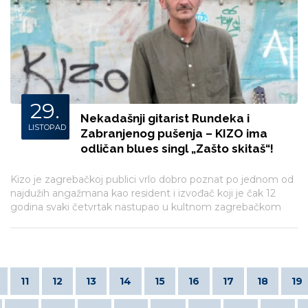
29.
Nekadašnji gitarist Rundeka i
LISTOPAD
Zabranjenog pušenja – KIZO ima
odličan blues singl „Zašto skitaš“!
Kizo je zagrebačkoj publici vrlo dobro poznat po jednom od
najdužih angažmana kao resident i izvođač koji je čak 12
godina svaki četvrtak nastupao u kultnom zagrebačkom
caffe baru Spunk što je vjerojatno najduži angažman u
povijesti klupske scene Zagreba.
11
12
13
14
15
16
17
18
19