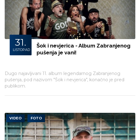
31.
Šok i nevjerica - Album Zabranjenog
LISTOPAD
pušenja je vani!
Dugo najavljivani 11. album legendarnog Zabranjenog
pušenja, pod nazivom "Šok i nevjerica", konačno je pred
publikom.
VIDEO
FOTO