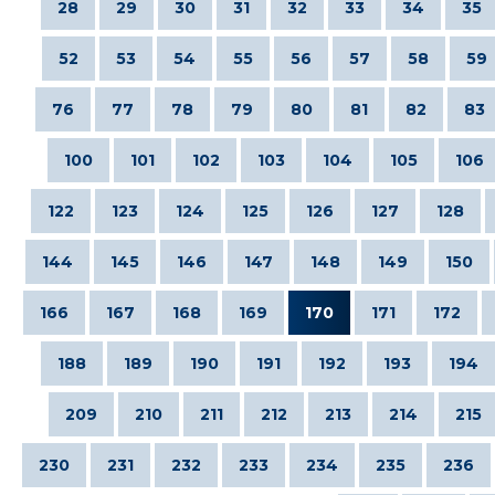
28
29
30
31
32
33
34
35
52
53
54
55
56
57
58
59
76
77
78
79
80
81
82
83
100
101
102
103
104
105
106
122
123
124
125
126
127
128
144
145
146
147
148
149
150
166
167
168
169
170
171
172
188
189
190
191
192
193
194
209
210
211
212
213
214
215
230
231
232
233
234
235
236