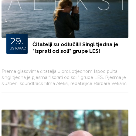
29.
Čitatelji su odlučili! Singl tjedna je
LISTOPAD
"Isprati od soli" grupe LES!
Prema glasovima čitatelja u prošlotjednom Ispod pulta
singl tjedna je pjesma “Isprati od soli” grupe LES. Pjesma je
službeni soundtrack filma Aleksi, redateljice Barbare Vekarić
koji je u kinima od 25. listopada.