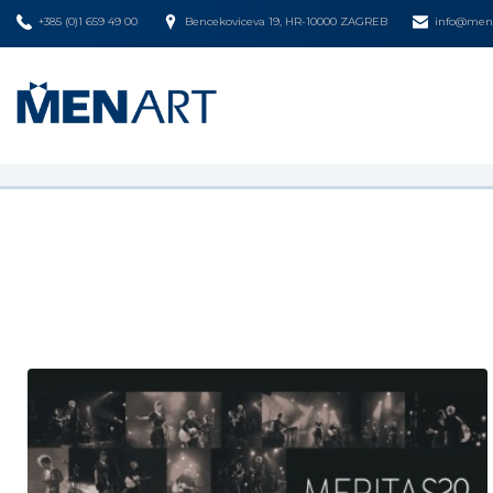
+385 (0)1 659 49 00
Bencekoviceva 19, HR-10000 ZAGREB
info@mena