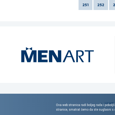
251
252
Uvjeti
Ova web stranica radi boljeg rada i poboljš
stranice, smatrat ćemo da ste suglasni 