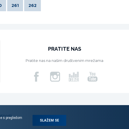
0
261
262
PRATITE NAS
Pratite nas na našim društvenim mrežama
atnosti
ite s pregledom
SLAŽEM SE