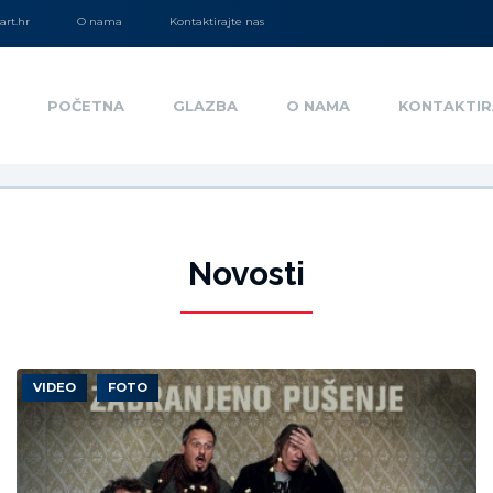
rt.hr
O nama
Kontaktirajte nas
POČETNA
GLAZBA
O NAMA
KONTAKTIR
Novosti
VIDEO
FOTO