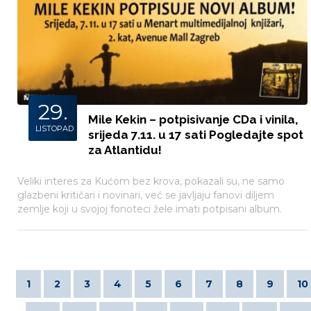
29.
Mile Kekin – potpisivanje CDa i vinila,
LISTOPAD
srijeda 7.11. u 17 sati Pogledajte spot
za Atlantidu!
Veliki interes za Kućom bez krova, pokazali su, ne samo
glazbeni kritičari i novinari, već se javljaju fanovi diljem
zemlje koji u svojoj fonoteci žele imati potpisani album.
Tako će srijeda, 7. 11. u 17 sati u Menart multimedijalnoj
knjižari u Avenue Mallu biti rezervirana za sve koji žele u
svojim rukama imati potpisani primjerak ovog albuma.
1
2
3
4
5
6
7
8
9
10