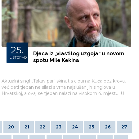
25.
Djeca iz „vlastitog uzgoja“ u novom
LISTOPAD
spotu Mile Kekina
Aktualni singl „Takav par“ skinut s albuma Kuća bez krova,
već peti tjedan ne silazi s vrha najslušanijih singlova u
Hrvatskoj, a ovaj se tjedan nalazi na visokom 4. mjestu. U
režiji odličnog mladog redatelja Filipa Filkovića Philazta
snimljen je video spot za pjesmu „Takav par“
20
21
22
23
24
25
26
27