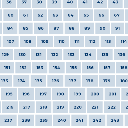
36
37
38
39
40
41
42
43
60
61
62
63
64
65
66
67
84
85
86
87
88
89
90
91
107
108
109
110
111
112
113
114
129
130
131
132
133
134
135
136
151
152
153
154
155
156
157
158
173
174
175
176
177
178
179
180
195
196
197
198
199
200
201
216
217
218
219
220
221
222
2
237
238
239
240
241
242
243