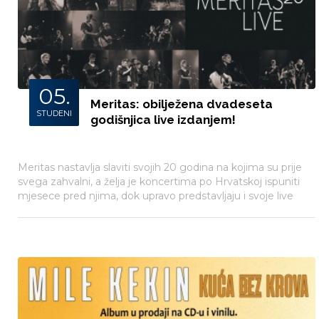
05.
Meritas: obilježena dvadeseta
STUDENI
godišnjica live izdanjem!
Meritas nastavlja slaviti svojih 20 godina na kojima su prije
svega zahvalni, a želja je koncertima po Hrvatskoj ispuniti
mjesece pred njima, dok upravo predstavljaju i svoje live
izdanje. Energija i uigranost, emotivne vokalne izvedbe
Anite i Meri, svake u svojim pjesmama, mogu se čuti i na
njihovom novom izdanju 'Meritas20 live' koji je danas
objavljen, godinu dana nakon istoimenog koncerta u
Tvornici kulture.