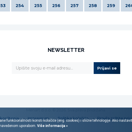
253
254
255
256
257
258
259
26
NEWSLETTER
Prijavi se
Menart d.o.o. © 2026. Sva prava pridržana.
 korištenja
Impressum
Politika kolačića
Pravila zaštite priv
ane funkcionalnosti koristi kolačiće (eng. cookies) i slične tehnologije. Ako nastav
s navedenom uporabom.
Više informacija »