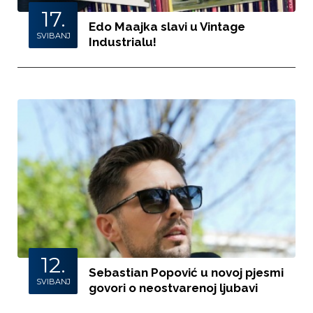
17.
Edo Maajka slavi u Vintage
SVIBANJ
Industrialu!
12.
Sebastian Popović u novoj pjesmi
SVIBANJ
govori o neostvarenoj ljubavi