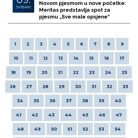
Novom pjesmom u nove početke:
SVIBANJ
Meritas predstavlja spot za
pjesmu „Sve male opsjene“
1
2
3
4
5
6
7
8
9
10
11
12
13
14
15
16
17
18
19
20
21
22
23
24
25
26
27
28
29
30
31
32
33
34
35
36
37
38
39
40
41
42
43
44
45
46
47
48
49
50
51
52
53
54