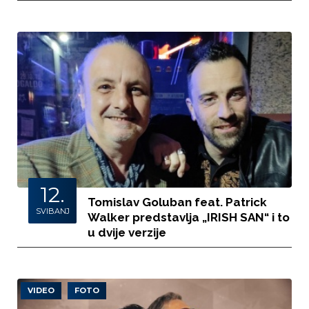
12.
Tomislav Goluban feat. Patrick
SVIBANJ
Walker predstavlja „IRISH SAN“ i to
u dvije verzije
VIDEO
FOTO