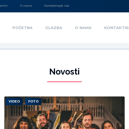
rt.hr
O nama
Kontaktirajte nas
POČETNA
GLAZBA
O NAMA
KONTAKTIR
Novosti
VIDEO
FOTO