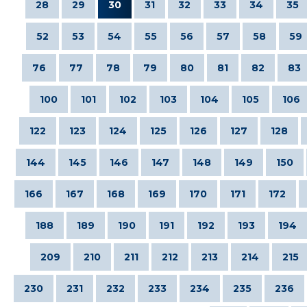
28
29
30
31
32
33
34
35
52
53
54
55
56
57
58
59
76
77
78
79
80
81
82
83
100
101
102
103
104
105
106
122
123
124
125
126
127
128
144
145
146
147
148
149
150
166
167
168
169
170
171
172
188
189
190
191
192
193
194
209
210
211
212
213
214
215
230
231
232
233
234
235
236