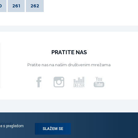
0
261
262
PRATITE NAS
Pratite nas na našim društvenim mrežama
atnosti
ite s pregledom
SLAŽEM SE