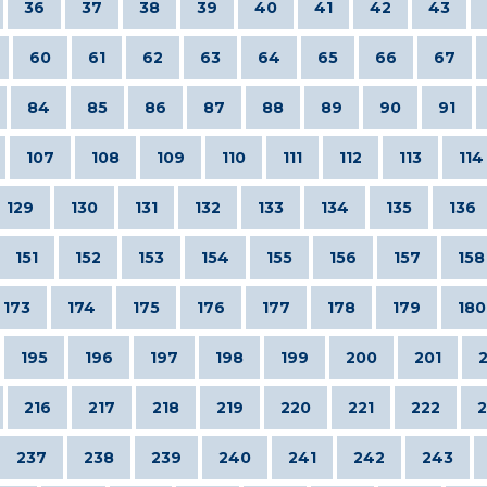
36
37
38
39
40
41
42
43
60
61
62
63
64
65
66
67
84
85
86
87
88
89
90
91
107
108
109
110
111
112
113
114
129
130
131
132
133
134
135
136
151
152
153
154
155
156
157
158
173
174
175
176
177
178
179
180
195
196
197
198
199
200
201
216
217
218
219
220
221
222
2
237
238
239
240
241
242
243