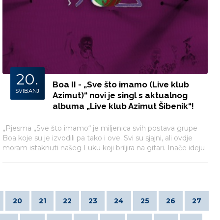
20.
Boa II - „Sve što imamo (Live klub
SVIBANJ
Azimut)“ novi je singl s aktualnog
albuma „Live klub Azimut Šibenik“!
„Pjesma „Sve što imamo“ je miljenica svih postava grupe
Boa koje su je izvodili pa tako i ove. Svi su sjajni, ali ovdje
moram istaknuti našeg Luku koji briljira na gitari. Inače ideju
za ovu pjesmu sam dobio vozeći se na žičari na skijanju te
sam ju sa osnovnom aranžmana zgotovio za desetak
minuta. Kakav izljev inspiracije na tako predivnom mjestu.“ –
rekao je Mladen Puljiz.
20
21
22
23
24
25
26
27