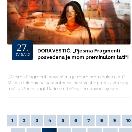
27.
DORA VESTIĆ: „Pjesma Fragmenti
SVIBANJ
posvećena je mom preminulom tati“!
„Pjesma Fragmenti posvećena je mom preminulom tati“!
Mlada i talentirana kantautorica Dora Vestić predstavlja svoj
treći službeni singl. Radi se o teškoj i emotivnoj pjesmi
„Fragmenti“ koju je Dora posvetila svom preminulom ocu.
1
2
3
4
5
6
7
8
9
10