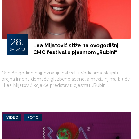
28.
Lea Mijatović stiže na ovogodišnji
SVIBANJ
CMC festival s pjesmom „Rubini“
Ove će godine najpoznatiji festival u Vodicama okupiti
brojna imena domaće glazbene scene, a među njima bit će
i Lea Mijatović koja će predstaviti pjesmu „Rubini“.
VIDEO
FOTO