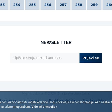
253
254
255
256
257
258
259
26
NEWSLETTER
Prijavi se
Menart d.o.o. © 2026. Sva prava pridržana.
 korištenja
Impressum
Politika kolačića
Pravila zaštite priv
ane funkcionalnosti koristi kolačiće (eng. cookies) i slične tehnologije. Ako nastav
s navedenom uporabom.
Više informacija »