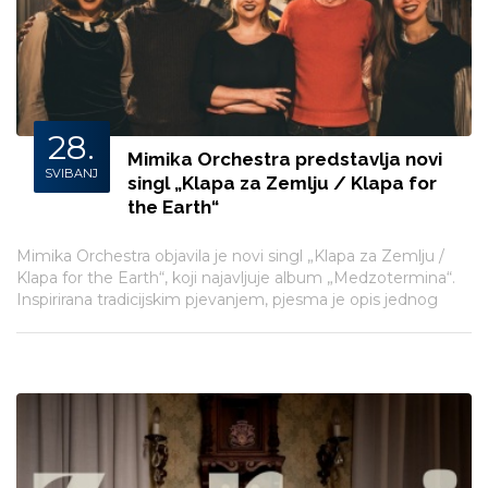
28.
Mimika Orchestra predstavlja novi
SVIBANJ
singl „Klapa za Zemlju / Klapa for
the Earth“
Mimika Orchestra objavila je novi singl „Klapa za Zemlju /
Klapa for the Earth“, koji najavljuje album „Medzotermina“.
Inspirirana tradicijskim pjevanjem, pjesma je opis jednog
neodrživog svijeta eksploatacije resursa, obogaćivanja na
uštrb prirode i društva.