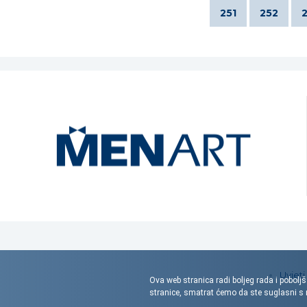
251
252
Uvjeti
Ova web stranica radi boljeg rada i poboljš
stranice, smatrat ćemo da ste suglasni 