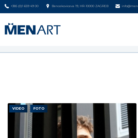
+385 (0)1 659 49 00
Bencekoviceva 19, HR-10000 ZAGREB
info@mena
VIDEO
FOTO