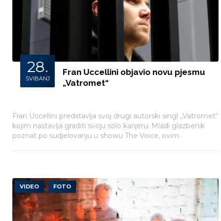
28.
Fran Uccellini objavio novu pjesmu
SVIBANJ
„Vatromet“
Fran Uccellini predstavlja svoj drugi autorski singl „Vatromet“
kojim nastavlja graditi svoju solo karijeru. Mladi glazbenik
poznat po sudjelovanju u showu The Voice, ovim
emotivnim singlom htio je obilježiti ljepotu posebnih
odnosa koji ostavljaju velik trag.
VIDEO
FOTO