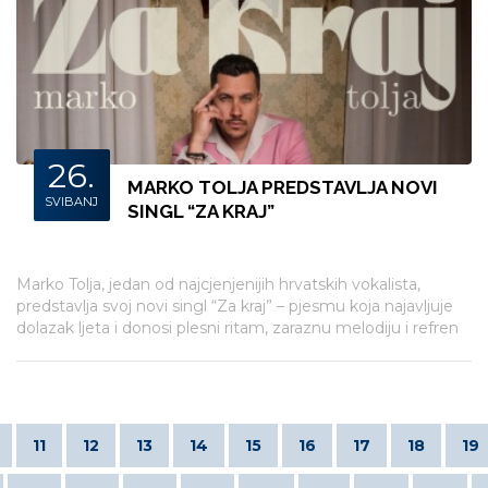
26.
MARKO TOLJA PREDSTAVLJA NOVI
SVIBANJ
SINGL “ZA KRAJ”
Marko Tolja, jedan od najcjenjenijih hrvatskih vokalista,
predstavlja svoj novi singl “Za kraj” – pjesmu koja najavljuje
dolazak ljeta i donosi plesni ritam, zaraznu melodiju i refren
koji se lako pamti.
11
12
13
14
15
16
17
18
19