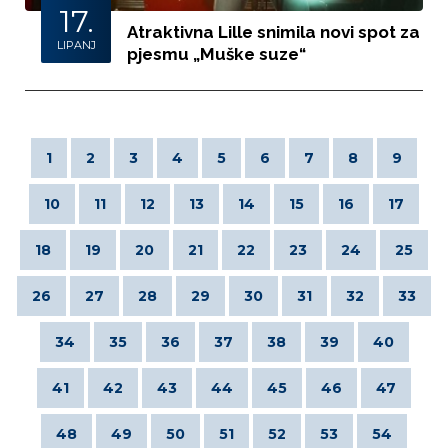
17.
Atraktivna Lille snimila novi spot za
LIPANJ
pjesmu „Muške suze“
1
2
3
4
5
6
7
8
9
10
11
12
13
14
15
16
17
18
19
20
21
22
23
24
25
26
27
28
29
30
31
32
33
34
35
36
37
38
39
40
41
42
43
44
45
46
47
48
49
50
51
52
53
54