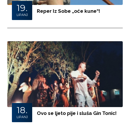
19.
Reper Iz Sobe „oće kune“!
LIPANJ
18.
Ovo se ljeto pije i sluša Gin Tonic!
LIPANJ