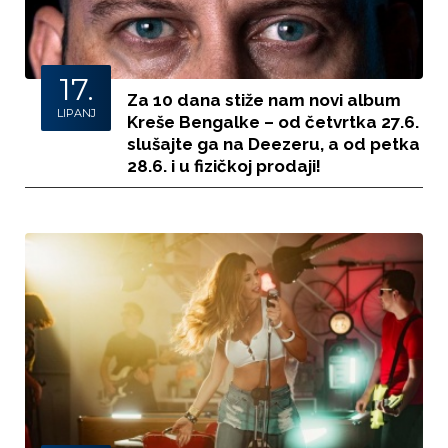
17.
Za 10 dana stiže nam novi album
LIPANJ
Kreše Bengalke – od četvrtka 27.6.
slušajte ga na Deezeru, a od petka
28.6. i u fizičkoj prodaji!