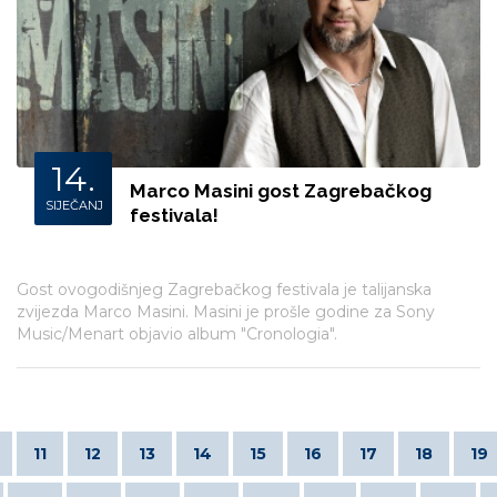
14.
Marco Masini gost Zagrebačkog
SIJEČANJ
festivala!
Gost ovogodišnjeg Zagrebačkog festivala je talijanska
zvijezda Marco Masini. Masini je prošle godine za Sony
Music/Menart objavio album "Cronologia".
11
12
13
14
15
16
17
18
19