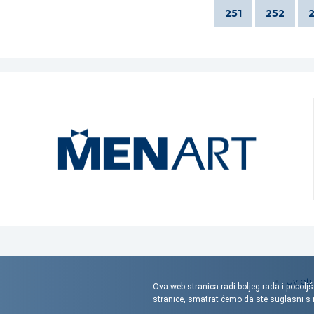
251
252
Uvjeti
Ova web stranica radi boljeg rada i poboljš
stranice, smatrat ćemo da ste suglasni 