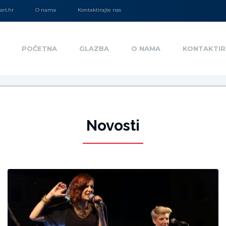
rt.hr
O nama
Kontaktirajte nas
POČETNA
GLAZBA
O NAMA
KONTAKTIR
Novosti