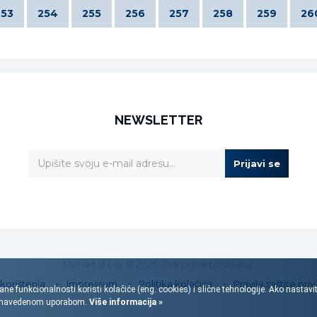
253
254
255
256
257
258
259
26
NEWSLETTER
Prijavi se
Menart d.o.o. © 2026. Sva prava pridržana.
 korištenja
Impressum
Politika kolačića
Pravila zaštite priv
ane funkcionalnosti koristi kolačiće (eng. cookies) i slične tehnologije. Ako nastav
s navedenom uporabom.
Više informacija »