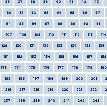
36
37
38
39
40
41
42
43
60
61
62
63
64
65
66
67
84
85
86
87
88
89
90
91
107
108
109
110
111
112
113
114
129
130
131
132
133
134
135
136
151
152
153
154
155
156
157
158
173
174
175
176
177
178
179
180
195
196
197
198
199
200
201
216
217
218
219
220
221
222
2
237
238
239
240
241
242
243