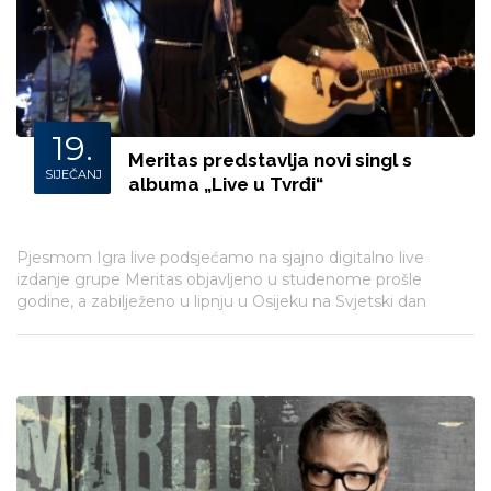
19.
Meritas predstavlja novi singl s
SIJEČANJ
albuma „Live u Tvrđi“
Pjesmom Igra live podsjećamo na sjajno digitalno live
izdanje grupe Meritas objavljeno u studenome prošle
godine, a zabilježeno u lipnju u Osijeku na Svjetski dan
glazbe.