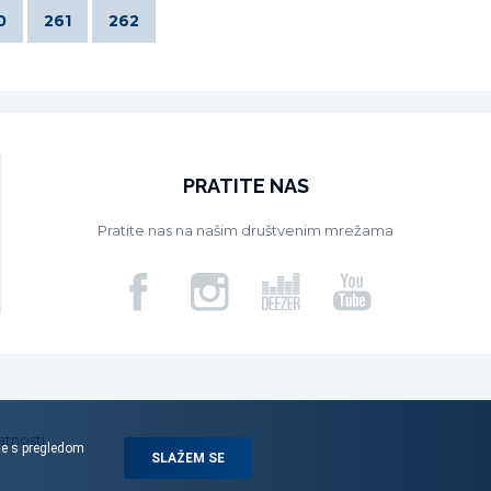
0
261
262
PRATITE NAS
Pratite nas na našim društvenim mrežama
atnosti
ite s pregledom
SLAŽEM SE