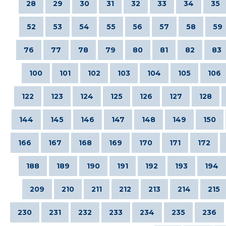
28
29
30
31
32
33
34
35
52
53
54
55
56
57
58
59
76
77
78
79
80
81
82
83
100
101
102
103
104
105
106
122
123
124
125
126
127
128
144
145
146
147
148
149
150
166
167
168
169
170
171
172
188
189
190
191
192
193
194
209
210
211
212
213
214
215
230
231
232
233
234
235
236