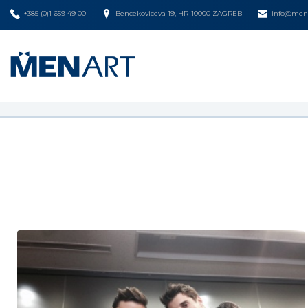
+385 (0)1 659 49 00
Bencekoviceva 19, HR-10000 ZAGREB
info@mena