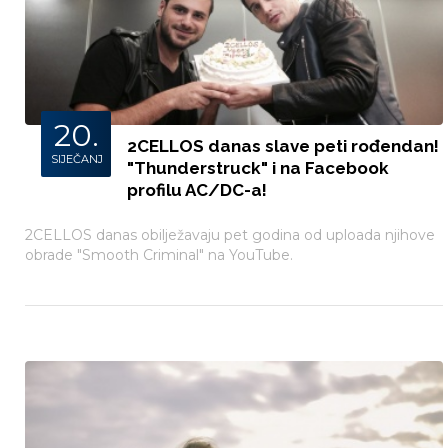
20.
2CELLOS danas slave peti rođendan!
SIJEČANJ
"Thunderstruck" i na Facebook
profilu AC/DC-a!
2CELLOS danas obilježavaju pet godina od uploada njihove
obrade "Smooth Criminal" na YouTube.