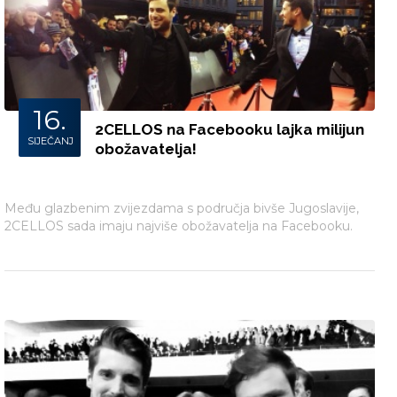
16.
2CELLOS na Facebooku lajka milijun
SIJEČANJ
obožavatelja!
Među glazbenim zvijezdama s područja bivše Jugoslavije,
2CELLOS sada imaju najviše obožavatelja na Facebooku.