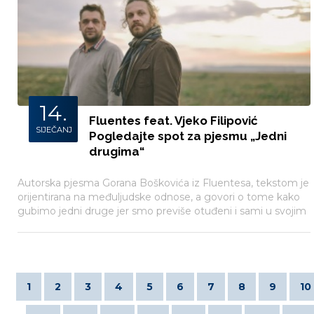
14.
Fluentes feat. Vjeko Filipović
SIJEČANJ
Pogledajte spot za pjesmu „Jedni
drugima“
Autorska pjesma Gorana Boškovića iz Fluentesa, tekstom je
orijentirana na međuljudske odnose, a govori o tome kako
gubimo jedni druge jer smo previše otuđeni i sami u svojim
svjetovima.
1
2
3
4
5
6
7
8
9
10