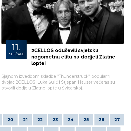
11.
2CELLOS oduševili svjetsku
SIJEČANJ
nogometnu elitu na dodjeli Zlatne
lopte!
Sjajnom izvedbom skladbe "Thunderstruck", popularni
dvojac 2CELLOS, Luka Šulić i Stjepan Hauser večeras su
otvorili dodjelu Zlatne lopte u Švicarskoj.
20
21
22
23
24
25
26
27