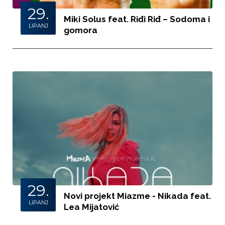
29.
Miki Solus feat. Riđi Riđ – Sodoma i
LIPANJ
gomora
29.
Novi projekt Miazme - Nikada feat.
LIPANJ
Lea Mijatović