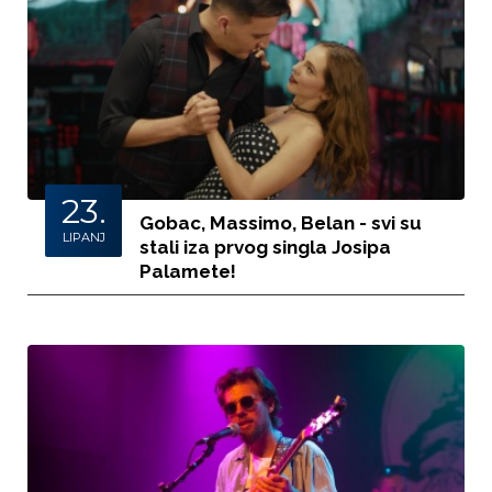
23.
Gobac, Massimo, Belan - svi su
LIPANJ
stali iza prvog singla Josipa
Palamete!