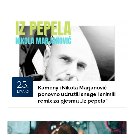
25.
Kameny i Nikola Marjanović
LIPANJ
ponovno udružili snage i snimili
remix za pjesmu „Iz pepela“