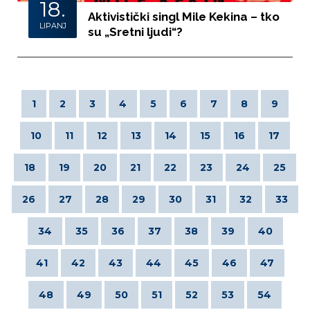
18.
Aktivistički singl Mile Kekina – tko
LIPANJ
su „Sretni ljudi“?
1
2
3
4
5
6
7
8
9
10
11
12
13
14
15
16
17
18
19
20
21
22
23
24
25
26
27
28
29
30
31
32
33
34
35
36
37
38
39
40
41
42
43
44
45
46
47
48
49
50
51
52
53
54