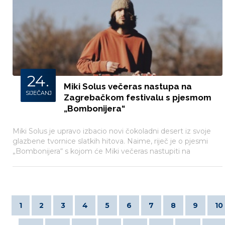
24.
Miki Solus večeras nastupa na
SIJEČANJ
Zagrebačkom festivalu s pjesmom
„Bombonijera“
Miki Solus je upravo izbacio novi čokoladni desert iz svoje
glazbene tvornice slatkih hitova. Naime, riječ je o pjesmi
„Bombonijera“ s kojom će Miki večeras nastupiti na
Zagrebačkom festivalu!
1
2
3
4
5
6
7
8
9
10