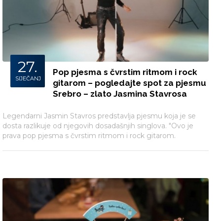
27.
Pop pjesma s čvrstim ritmom i rock
SIJEČANJ
gitarom – pogledajte spot za pjesmu
Srebro – zlato Jasmina Stavrosa
Legendarni Jasmin Stavros predstavlja pjesmu koja je se
dosta razlikuje od njegovih dosadašnjih singlova. "Ovo je
prava pop pjesma s čvrstim ritmom i rock gitarom.
Vjerujem da će publika prepoznati u aranžmanu i mali
utjecaj zvuka sedamdesetih. Odavno nisam imao ovakvu
pjesmu” - rekao nam je Stavros.