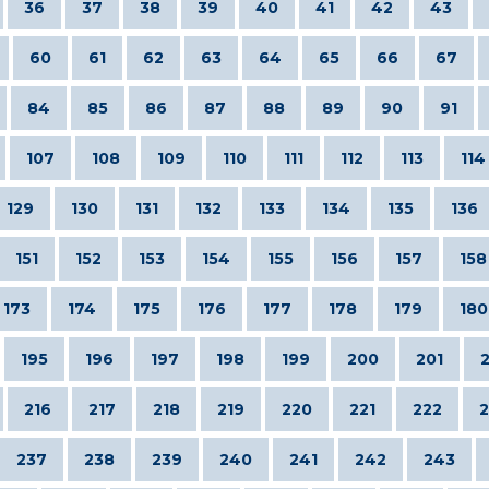
36
37
38
39
40
41
42
43
60
61
62
63
64
65
66
67
84
85
86
87
88
89
90
91
107
108
109
110
111
112
113
114
129
130
131
132
133
134
135
136
151
152
153
154
155
156
157
158
173
174
175
176
177
178
179
180
195
196
197
198
199
200
201
216
217
218
219
220
221
222
2
237
238
239
240
241
242
243