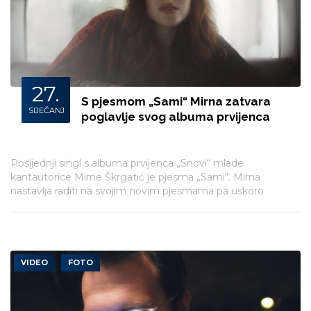
27.
S pjesmom „Sami“ Mirna zatvara
SIJEČANJ
poglavlje svog albuma prvijenca
Posljednji singl s albuma prvijenca „Snovi“ mlade
kantautorice Mirne Škrgatić je pjesma „Sami“. Mirna
nastavlja raditi na svojim novim pjesmama pa uskoro
možemo očekivati i nove pjesme iz radionice ove kreativne
glazbenice.
VIDEO
FOTO