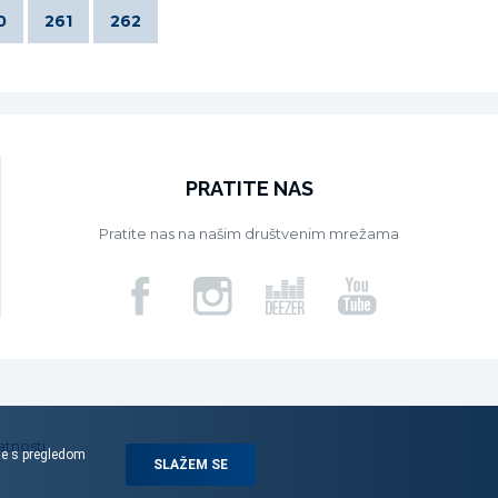
0
261
262
PRATITE NAS
Pratite nas na našim društvenim mrežama
atnosti
ite s pregledom
SLAŽEM SE