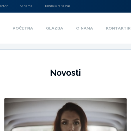
rt.hr
O nama
Kontaktirajte nas
POČETNA
GLAZBA
O NAMA
KONTAKTIR
Novosti