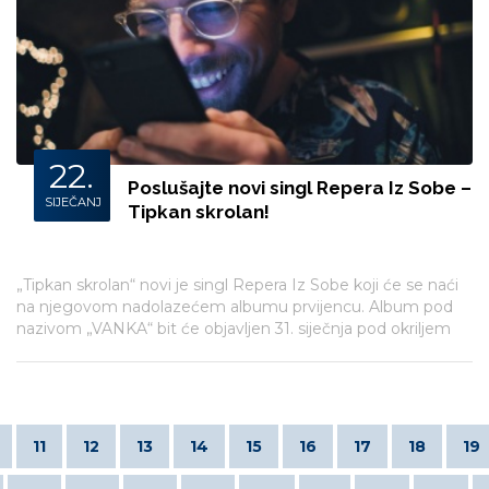
22.
Poslušajte novi singl Repera Iz Sobe –
SIJEČANJ
Tipkan skrolan!
„Tipkan skrolan“ novi je singl Repera Iz Sobe koji će se naći
na njegovom nadolazećem albumu prvijencu. Album pod
nazivom „VANKA“ bit će objavljen 31. siječnja pod okriljem
Menarta.
11
12
13
14
15
16
17
18
19