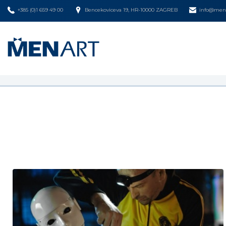
+385 (0)1 659 49 00
Bencekoviceva 19, HR-10000 ZAGREB
info@mena