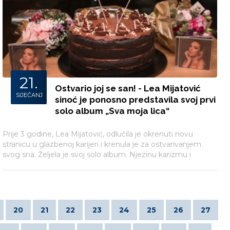
21.
Ostvario joj se san! - Lea Mijatović
SIJEČANJ
sinoć je ponosno predstavila svoj prvi
solo album „Sva moja lica“
Prije 3 godine, Lea Mijatović, odlučila je okrenuti novu
stranicu u glazbenoj karijeri i krenula je za ostvarivanjem
svog sna. Željela je svoj solo album. Njezinu karizmu i
izuzetan vokal prepoznao je odličan glazbeni producent
Igor Ivanović koji je Lei ponudio suradnju i uzeo ju pod svoje
okrilje.
20
21
22
23
24
25
26
27