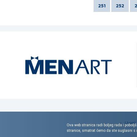
251
252
Uvjeti
Ova web stranica radi boljeg rada i poboljš
stranice, smatrat ćemo da ste suglasni 