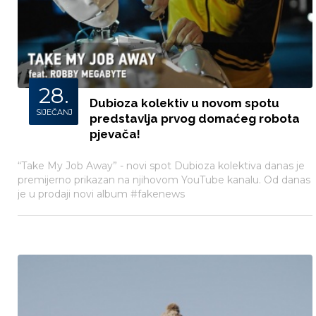
28.
Dubioza kolektiv u novom spotu
SIJEČANJ
predstavlja prvog domaćeg robota
pjevača!
“Take My Job Away” - novi spot Dubioza kolektiva danas je
premijerno prikazan na njihovom YouTube kanalu. Od danas
je u prodaji novi album #fakenews