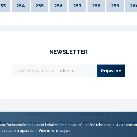
253
254
255
256
257
258
259
26
NEWSLETTER
Prijavi se
Menart d.o.o. © 2026. Sva prava pridržana.
 korištenja
Impressum
Politika kolačića
Pravila zaštite priv
ane funkcionalnosti koristi kolačiće (eng. cookies) i slične tehnologije. Ako nastav
s navedenom uporabom.
Više informacija »