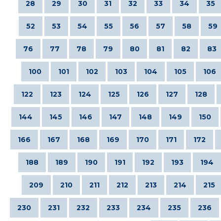
28
29
30
31
32
33
34
35
52
53
54
55
56
57
58
59
76
77
78
79
80
81
82
83
100
101
102
103
104
105
106
122
123
124
125
126
127
128
144
145
146
147
148
149
150
166
167
168
169
170
171
172
188
189
190
191
192
193
194
209
210
211
212
213
214
215
230
231
232
233
234
235
236