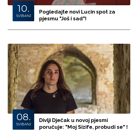
10.
Pogledajte novi Lucin spot za
SVIBANJ
pjesmu "Još i sad"!
08.
Divlji Dječak u novoj pjesmi
SVIBANJ
poručuje: "Moj Sizife, probudi se" !