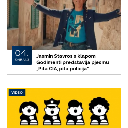
04.
Jasmin Stavros s klapom
SVIBANJ
Godimenti predstavlja pjesmu
„Pita CIA, pita policija“
VIDEO