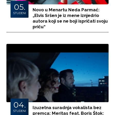
05.
Novo u Menartu Neda Parmać:
STUDENI
„Elvis Sršen je iz mene iznjedrio
autora koji se ne boji ispričati svoju
priču“
04.
Izuzetna suradnja vokalista bez
STUDENI
premca: Meritas feat. Boris Štok: