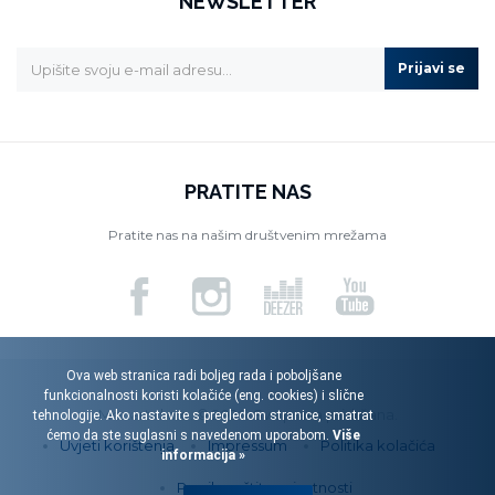
NEWSLETTER
Prijavi se
PRATITE NAS
Pratite nas na našim društvenim mrežama
Ova web stranica radi boljeg rada i poboljšane
funkcionalnosti koristi kolačiće (eng. cookies) i slične
Menart d.o.o. © 2026. Sva prava pridržana.
tehnologije. Ako nastavite s pregledom stranice, smatrat
ćemo da ste suglasni s navedenom uporabom.
Više
Uvjeti korištenja
Impressum
Politika kolačića
informacija »
Pravila zaštite privatnosti