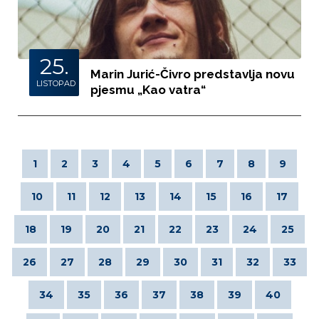
25.
Marin Jurić-Čivro predstavlja novu
LISTOPAD
pjesmu „Kao vatra“
1
2
3
4
5
6
7
8
9
10
11
12
13
14
15
16
17
18
19
20
21
22
23
24
25
26
27
28
29
30
31
32
33
34
35
36
37
38
39
40