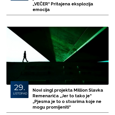
„VEČER“ Pritajena eksplozija
emocija
29.
Novi singl projekta Million Slavka
LISTOPAD
Remenarića „Jer to tako je“
„Pjesma je to o stvarima koje ne
mogu promijeniti“