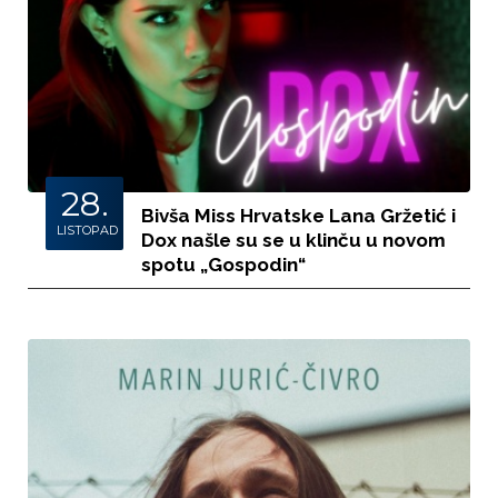
28.
Bivša Miss Hrvatske Lana Gržetić i
LISTOPAD
Dox našle su se u klinču u novom
spotu „Gospodin“