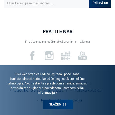
Prijavi se
PRATITE NAS
Pratite nas na našim društvenim mrežama
Ova web stranica radi boljeg rada i poboljšane
funkcionalnosti koristi kolačiće (eng. cookies) i slične
Menart d.o.o. © 2026. Sva prava pridržana.
tehnologije. Ako nastavite s pregledom stranice, smatrat
ćemo da ste suglasni s navedenom uporabom.
Više
Uvjeti korištenja
Impressum
Politika kolačića
informacija »
Pravila zaštite privatnosti
SLAŽEM SE