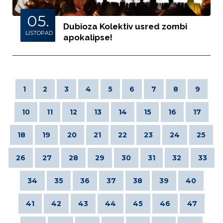
05.
Dubioza Kolektiv usred zombi
LISTOPAD
apokalipse!
1
2
3
4
5
6
7
8
9
10
11
12
13
14
15
16
17
18
19
20
21
22
23
24
25
26
27
28
29
30
31
32
33
34
35
36
37
38
39
40
41
42
43
44
45
46
47