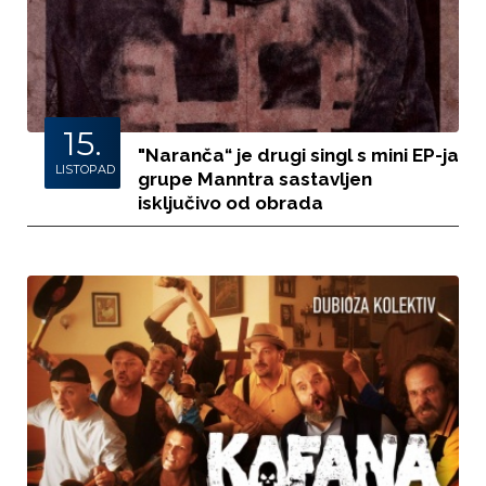
15.
"Naranča“ je drugi singl s mini EP-ja
LISTOPAD
grupe Manntra sastavljen
isključivo od obrada