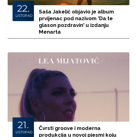
22.
Saša Jakelić objavio je album
LISTOPAD
prvijenac pod nazivom 'Da te
glason pozdravin' u izdanju
Menarta
21.
Čvrsti groove i moderna
LISTOPAD
produkcija u novoj pjesmi koju