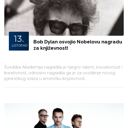
13.
Bob Dylan osvojio Nobelovu nagradu
LISTOPAD
za književnost!
Švedska Akademija nagradila je njegov talent, inovativnost i
kreativnost, odnosno nagradila ga je za uvođenje novog
pjesničkog izraza u američku književnost.