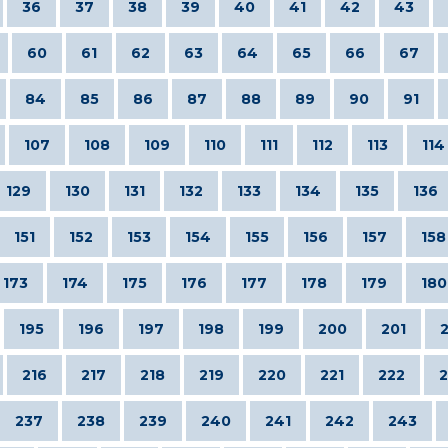
36
37
38
39
40
41
42
43
60
61
62
63
64
65
66
67
84
85
86
87
88
89
90
91
107
108
109
110
111
112
113
114
129
130
131
132
133
134
135
136
151
152
153
154
155
156
157
158
173
174
175
176
177
178
179
180
195
196
197
198
199
200
201
216
217
218
219
220
221
222
2
237
238
239
240
241
242
243