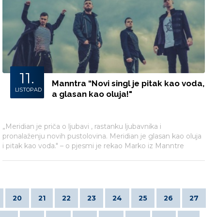
11.
Manntra “Novi singl je pitak kao voda,
LISTOPAD
a glasan kao oluja!"
„Meridian je priča o ljubavi , rastanku ljubavnika i
pronalaženju novih pustolovina. Meridian je glasan kao oluja
i pitak kao voda." – o pjesmi je rekao Marko iz Manntre
20
21
22
23
24
25
26
27