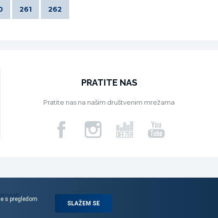
0
261
262
PRATITE NAS
Pratite nas na našim društvenim mrežama
atnosti
ite s pregledom
SLAŽEM SE