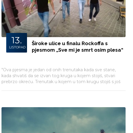
13.
Široke ulice u finalu Rockoffa s
LISTOPAD
pjesmom „Sve mi je smrt osim plesa“
"Ova pjesma je jedan od onih trenutaka kada sve stane,
kada shvatiš da se izvan tog kruga u kojem stojiš, stvari
prebrzo okreću. Trenutak u kojem u tom krugu stojiš s još
jednom osobom." – rekao je Filip Komadina