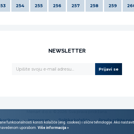
253
254
255
256
257
258
259
26
NEWSLETTER
Prijavi se
Menart d.o.o. © 2026. Sva prava pridržana.
 korištenja
Impressum
Politika kolačića
Pravila zaštite priv
ane funkcionalnosti koristi kolačiće (eng. cookies) i slične tehnologije. Ako nastav
s navedenom uporabom.
Više informacija »