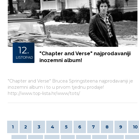
12.
"Chapter and Verse" najprodavaniji
LISTOPAD
inozemni album!
"Chapter and Verse" Brucea Springsteena najprodavaniji je
inozemni album i to u prvom tjednu prodaje!
http://www.top-lista.hr/www/tots/
1
2
3
4
5
6
7
8
9
10