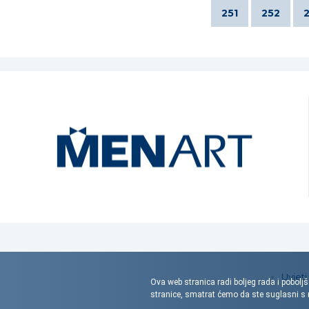
251
252
Uvjeti
Ova web stranica radi boljeg rada i poboljš
stranice, smatrat ćemo da ste suglasni 