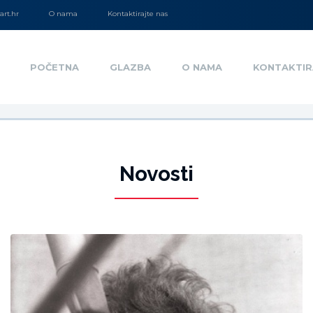
rt.hr
O nama
Kontaktirajte nas
POČETNA
GLAZBA
O NAMA
KONTAKTIR
Novosti