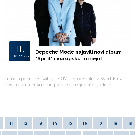
11.
Depeche Mode najavili novi album
LISTOPAD
"Spirit" i europsku turneju!
Turneja počinje 5. svibnja 2017. u Stockholmu, Švedska, a
novi album očekujemo početkom sljedeće godine!
11
12
13
14
15
16
17
18
19