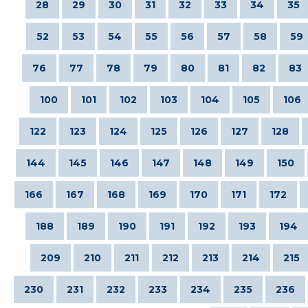
28
29
30
31
32
33
34
35
52
53
54
55
56
57
58
59
76
77
78
79
80
81
82
83
100
101
102
103
104
105
106
122
123
124
125
126
127
128
144
145
146
147
148
149
150
166
167
168
169
170
171
172
188
189
190
191
192
193
194
209
210
211
212
213
214
215
230
231
232
233
234
235
236