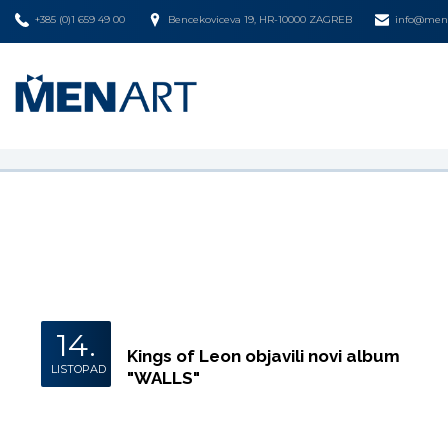
+385 (0)1 659 49 00
Bencekoviceva 19, HR-10000 ZAGREB
info@mena
14.
Kings of Leon objavili novi album
LISTOPAD
"WALLS"