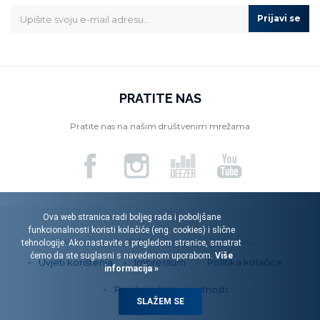
Prijavi se
PRATITE NAS
Pratite nas na našim društvenim mrežama
Ova web stranica radi boljeg rada i poboljšane
funkcionalnosti koristi kolačiće (eng. cookies) i slične
Menart d.o.o. © 2026. Sva prava pridržana.
tehnologije. Ako nastavite s pregledom stranice, smatrat
ćemo da ste suglasni s navedenom uporabom.
Više
Uvjeti korištenja
Impressum
Politika kolačića
informacija »
Pravila zaštite privatnosti
SLAŽEM SE