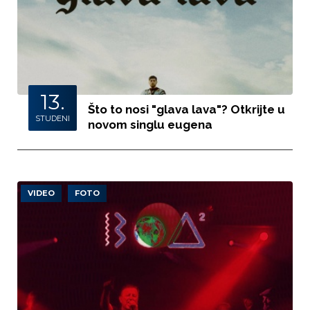
13.
Što to nosi "glava lava"? Otkrijte u
STUDENI
novom singlu eugena
VIDEO
FOTO