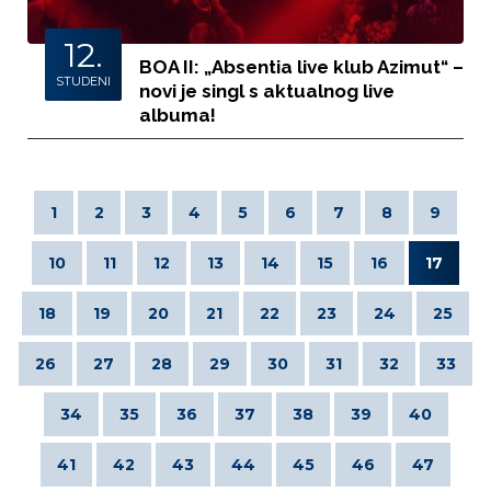
12.
BOA II: „Absentia live klub Azimut“ –
STUDENI
novi je singl s aktualnog live
albuma!
1
2
3
4
5
6
7
8
9
10
11
12
13
14
15
16
17
18
19
20
21
22
23
24
25
26
27
28
29
30
31
32
33
34
35
36
37
38
39
40
41
42
43
44
45
46
47