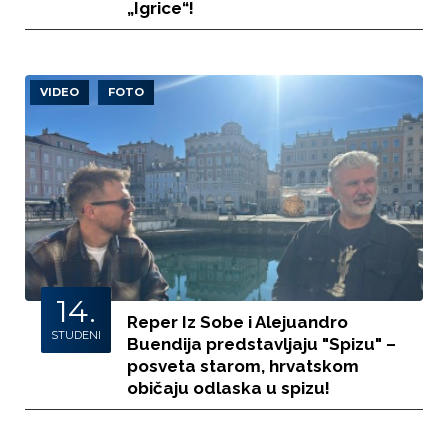
„Igrice“!
VIDEO
FOTO
14.
Reper Iz Sobe i Alejuandro
STUDENI
Buendija predstavljaju "Spizu" –
posveta starom, hrvatskom
običaju odlaska u spizu!