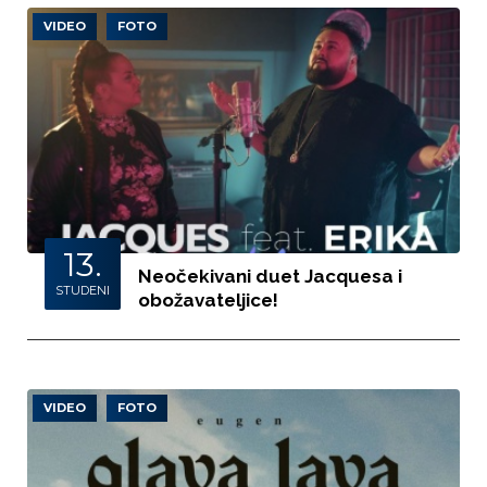
VIDEO
FOTO
13.
Neočekivani duet Jacquesa i
STUDENI
obožavateljice!
VIDEO
FOTO