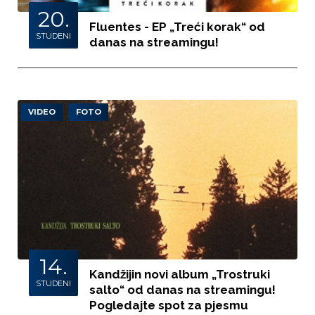
20.
Fluentes - EP „Treći korak“ od
STUDENI
danas na streamingu!
VIDEO
FOTO
14.
Kandžijin novi album „Trostruki
STUDENI
salto“ od danas na streamingu!
Pogledajte spot za pjesmu