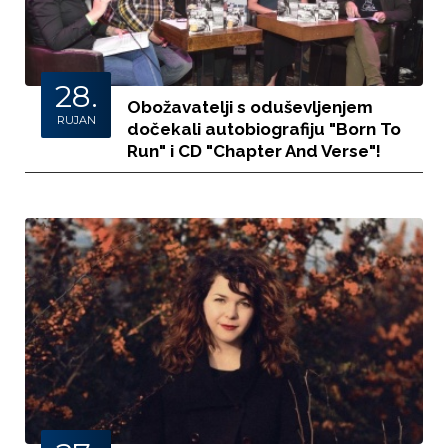
28.
Obožavatelji s oduševljenjem
RUJAN
dočekali autobiografiju "Born To
Run" i CD "Chapter And Verse"!