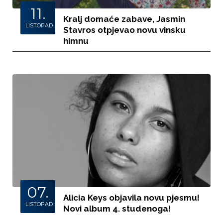
11.
Kralj domaće zabave, Jasmin
LISTOPAD
Stavros otpjevao novu vinsku
himnu
07.
Alicia Keys objavila novu pjesmu!
LISTOPAD
Novi album 4. studenoga!