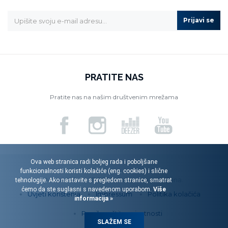
Prijavi se
PRATITE NAS
Pratite nas na našim društvenim mrežama
Ova web stranica radi boljeg rada i poboljšane
funkcionalnosti koristi kolačiće (eng. cookies) i slične
Menart d.o.o. © 2026. Sva prava pridržana.
tehnologije. Ako nastavite s pregledom stranice, smatrat
ćemo da ste suglasni s navedenom uporabom.
Više
Uvjeti korištenja
Impressum
Politika kolačića
informacija »
Pravila zaštite privatnosti
SLAŽEM SE