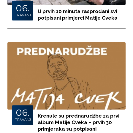
06.
U prvih 10 minuta rasprodani svi
TRAVANJ
potpisani primjerci Matije Cveka
06.
Krenule su prednarudžbe za prvi
TRAVANJ
album Matije Cveka – prvih 30
primjeraka su potpisani