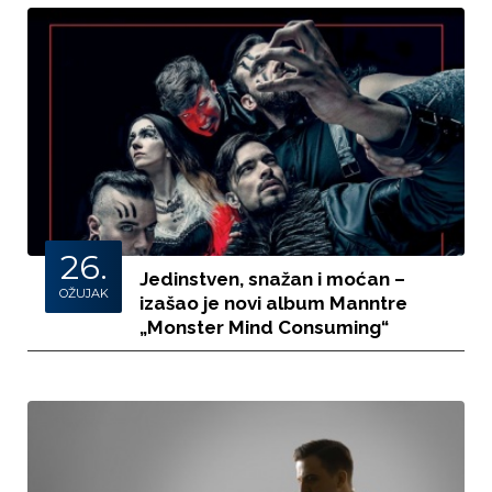
26.
Jedinstven, snažan i moćan –
OŽUJAK
izašao je novi album Manntre
„Monster Mind Consuming“