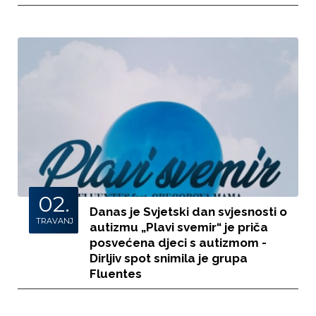
02.
Danas je Svjetski dan svjesnosti o
TRAVANJ
autizmu „Plavi svemir“ je priča
posvećena djeci s autizmom -
Dirljiv spot snimila je grupa
Fluentes