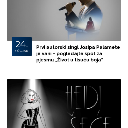
24.
Prvi autorski singl Josipa Palamete
OŽUJAK
je vani – pogledajte spot za
pjesmu „Život u tisuću boja“