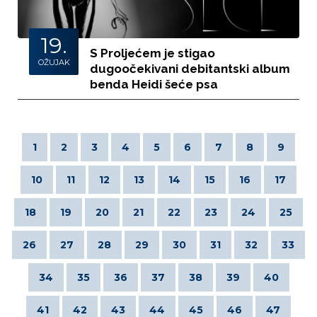
19.
S Proljećem je stigao
OŽUJAK
dugoočekivani debitantski album
benda Heidi šeće psa
1
2
3
4
5
6
7
8
9
10
11
12
13
14
15
16
17
18
19
20
21
22
23
24
25
26
27
28
29
30
31
32
33
34
35
36
37
38
39
40
41
42
43
44
45
46
47