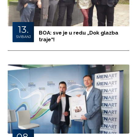
13.
BOA: sve je u redu „Dok glazba
SVIBANJ
traje“!
08.