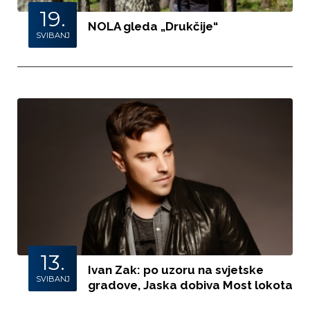
19.
NOLA gleda „Drukčije“
SVIBANJ
13.
Ivan Zak: po uzoru na svjetske
SVIBANJ
gradove, Jaska dobiva Most lokota