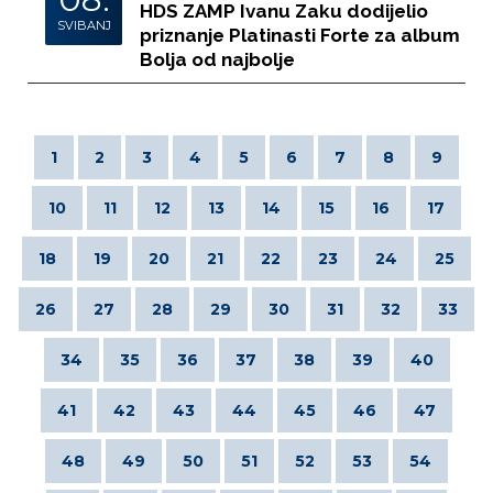
HDS ZAMP Ivanu Zaku dodijelio
SVIBANJ
priznanje Platinasti Forte za album
Bolja od najbolje
1
2
3
4
5
6
7
8
9
10
11
12
13
14
15
16
17
18
19
20
21
22
23
24
25
26
27
28
29
30
31
32
33
34
35
36
37
38
39
40
41
42
43
44
45
46
47
48
49
50
51
52
53
54