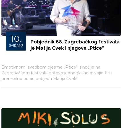
10.
Pobjednik 68. Zagrebačkog festivala
SVIBANJ
je Matija Cvek i njegove „Ptice“
Emotivnom izvedbom pjesme „Ptice“, sinoć je na
Zagrebačkom festivalu gotovo jednoglasno osvojio žiri i
premoćno odnio pobjedu Matija Cvek!