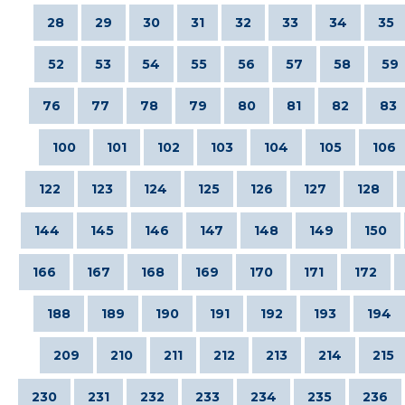
28
29
30
31
32
33
34
35
52
53
54
55
56
57
58
59
76
77
78
79
80
81
82
83
100
101
102
103
104
105
106
122
123
124
125
126
127
128
144
145
146
147
148
149
150
166
167
168
169
170
171
172
188
189
190
191
192
193
194
209
210
211
212
213
214
215
230
231
232
233
234
235
236