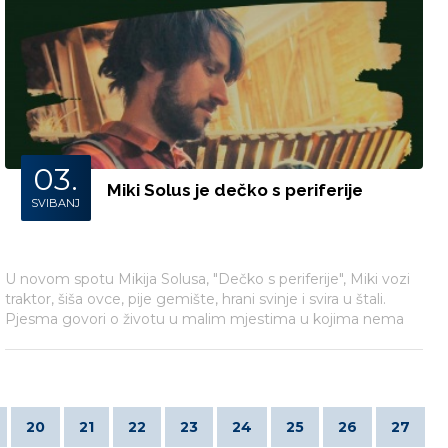
03.
Miki Solus je dečko s periferije
SVIBANJ
U novom spotu Mikija Solusa, "Dečko s periferije", Miki vozi
traktor, šiša ovce, pije gemište, hrani svinje i svira u štali.
Pjesma govori o životu u malim mjestima u kojima nema
placa, bankomata ni doktora.
20
21
22
23
24
25
26
27