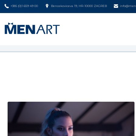
+385 (0)1 659 49 00
Bencekoviceva 19, HR-10000 ZAGREB
info@mena