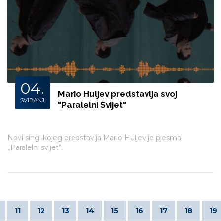
04.
Mario Huljev predstavlja svoj
SVIBANJ
"Paralelni Svijet"
Novi singl kojeg predstavlja Mario Huljev je pjesma
„Paralelni svijet“.
11
12
13
14
15
16
17
18
19