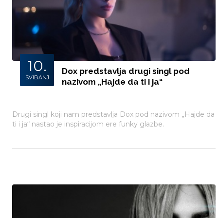
10.
Dox predstavlja drugi singl pod
SVIBANJ
nazivom „Hajde da ti i ja“
Drugi singl koji nam predstavlja Dox pod nazivom „Hajde da
ti i ja“ nastao je inspiracijom ere funky glazbe.