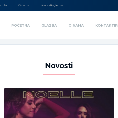
rt.hr
O nama
Kontaktirajte nas
POČETNA
GLAZBA
O NAMA
KONTAKTIR
Novosti