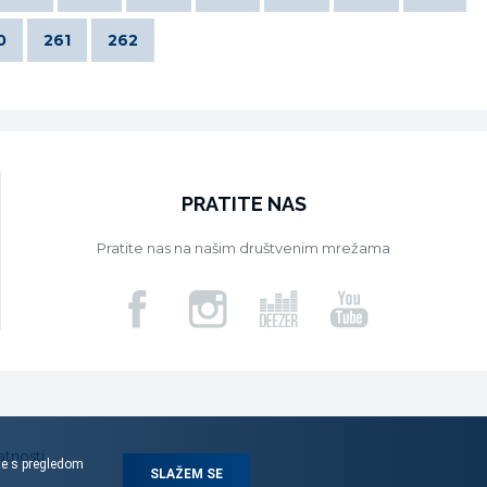
0
261
262
PRATITE NAS
Pratite nas na našim društvenim mrežama
atnosti
ite s pregledom
SLAŽEM SE