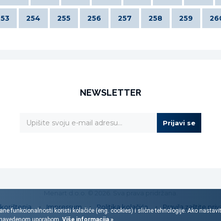
253
254
255
256
257
258
259
26
NEWSLETTER
Prijavi se
Menart d.o.o. © 2026. Sva prava pridržana.
 korištenja
Impressum
Politika kolačića
Pravila zaštite priv
ane funkcionalnosti koristi kolačiće (eng. cookies) i slične tehnologije. Ako nastav
s navedenom uporabom.
Više informacija »