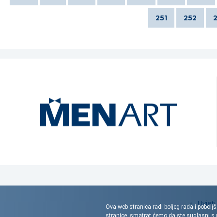
251
252
Uvjeti
Ova web stranica radi boljeg rada i poboljš
stranice, smatrat ćemo da ste suglasni 