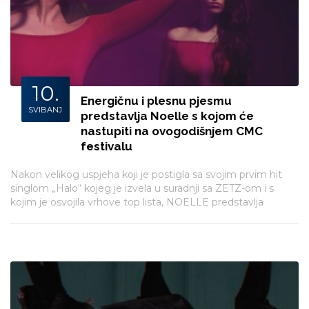
10.
Energičnu i plesnu pjesmu
SVIBANJ
predstavlja Noelle s kojom će
nastupiti na ovogodišnjem CMC
festivalu
Nakon velikog uspjeha koji je postigla sa svojim prvim hit
singlom „Halo“ kojeg je izvela u suradnji sa ZETZ-om i s
kojim je osvojila vrhove top lista, NOELLE predstavlja
pjesmu „Ne laži“. I ovaj put radi se o energičnoj plesnoj
pjesmi s kojom će se ove godine publici predstaviti na CMC
festivalu.