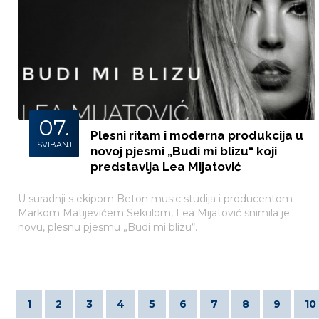
07.
Plesni ritam i moderna produkcija u
SVIBANJ
novoj pjesmi „Budi mi blizu“ koji
predstavlja Lea Mijatović
U suradnji s ekipom Beton music studija i producentom
Markom Matijevićem Sekulom, Lea Mijatović snimila je
novu, plesnu pjesmu „Budi mi blizu“.
1
2
3
4
5
6
7
8
9
10