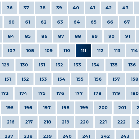
36
37
38
39
40
41
42
43
60
61
62
63
64
65
66
67
84
85
86
87
88
89
90
91
107
108
109
110
111
112
113
114
129
130
131
132
133
134
135
136
151
152
153
154
155
156
157
158
173
174
175
176
177
178
179
180
195
196
197
198
199
200
201
216
217
218
219
220
221
222
2
237
238
239
240
241
242
243