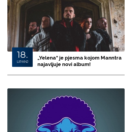
18.
„Yelena“ je pjesma kojom Manntra
LIPANJ
najavljuje novi album!