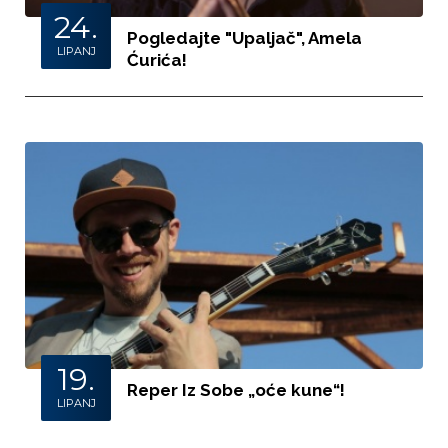
24.
Pogledajte "Upaljač", Amela
LIPANJ
Ćurića!
19.
Reper Iz Sobe „oće kune“!
LIPANJ