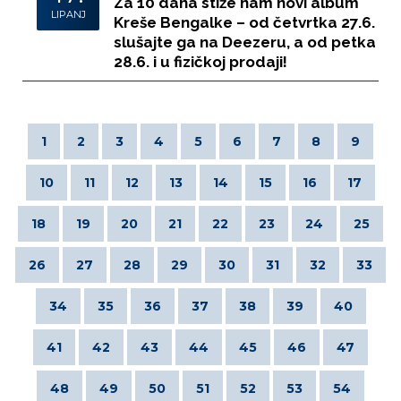
Za 10 dana stiže nam novi album
LIPANJ
Kreše Bengalke – od četvrtka 27.6.
slušajte ga na Deezeru, a od petka
28.6. i u fizičkoj prodaji!
1
2
3
4
5
6
7
8
9
10
11
12
13
14
15
16
17
18
19
20
21
22
23
24
25
26
27
28
29
30
31
32
33
34
35
36
37
38
39
40
41
42
43
44
45
46
47
48
49
50
51
52
53
54