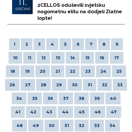
11.
2CELLOS oduševili svjetsku
SIJEČANJ
nogometnu elitu na dodjeli Zlatne
lopte!
1
2
3
4
5
6
7
8
9
10
11
12
13
14
15
16
17
18
19
20
21
22
23
24
25
26
27
28
29
30
31
32
33
34
35
36
37
38
39
40
41
42
43
44
45
46
47
48
49
50
51
52
53
54