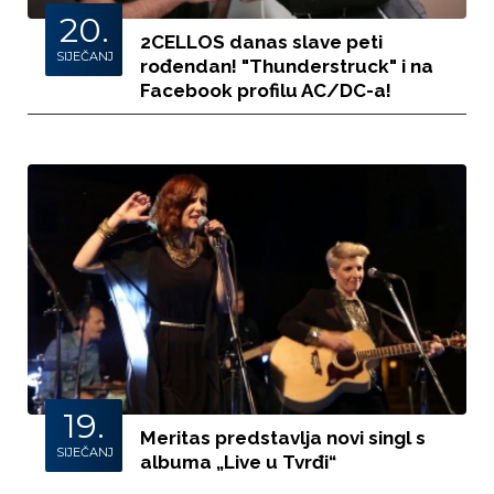
20.
2CELLOS danas slave peti
SIJEČANJ
rođendan! "Thunderstruck" i na
Facebook profilu AC/DC-a!
19.
Meritas predstavlja novi singl s
SIJEČANJ
albuma „Live u Tvrđi“