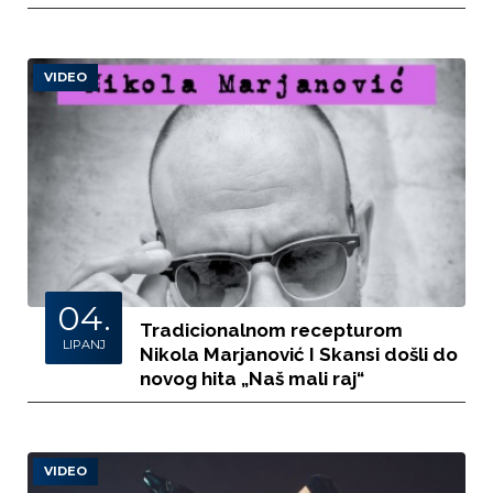
VIDEO
04.
Tradicionalnom recepturom
LIPANJ
Nikola Marjanović I Skansi došli do
novog hita „Naš mali raj“
VIDEO