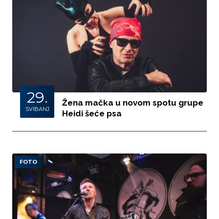
29.
Žena mačka u novom spotu grupe
SVIBANJ
Heidi šeće psa
FOTO