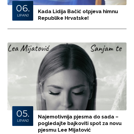
06.
Kada Lidija Bačić otpjeva himnu
LIPANJ
Republike Hrvatske!
05.
Najemotivnija pjesma do sada –
LIPANJ
pogledajte bajkoviti spot za novu
pjesmu Lee Mijatović