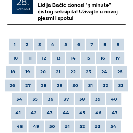
28.
Lidija Bačić donosi "3 minute"
SVIBANJ
čistog seksipila! Uživajte u novoj
pjesmi i spotu!
1
2
3
4
5
6
7
8
9
10
11
12
13
14
15
16
17
18
19
20
21
22
23
24
25
26
27
28
29
30
31
32
33
34
35
36
37
38
39
40
41
42
43
44
45
46
47
48
49
50
51
52
53
54