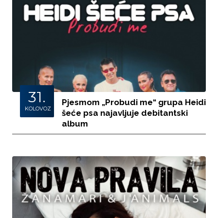
31.
Pjesmom „Probudi me“ grupa Heidi
KOLOVOZ
šeće psa najavljuje debitantski
album