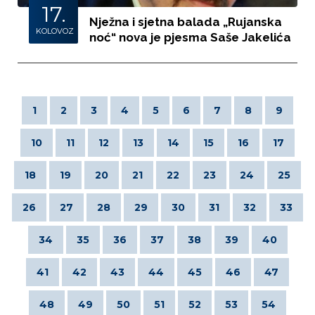
17.
Nježna i sjetna balada „Rujanska
KOLOVOZ
noć“ nova je pjesma Saše Jakelića
1
2
3
4
5
6
7
8
9
10
11
12
13
14
15
16
17
18
19
20
21
22
23
24
25
26
27
28
29
30
31
32
33
34
35
36
37
38
39
40
41
42
43
44
45
46
47
48
49
50
51
52
53
54