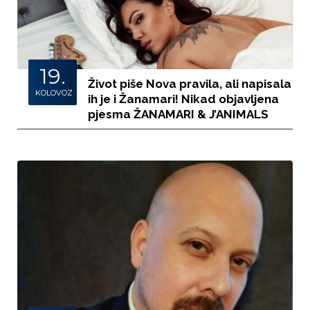
19.
Život piše Nova pravila, ali napisala
KOLOVOZ
ih je i Žanamari! Nikad objavljena
pjesma ŽANAMARI & J’ANIMALS