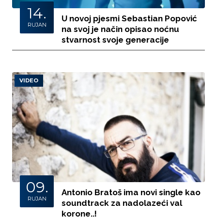
14.
U novoj pjesmi Sebastian Popović
RUJAN
na svoj je način opisao noćnu
stvarnost svoje generacije
VIDEO
09.
Antonio Bratoš ima novi single kao
RUJAN
soundtrack za nadolazeći val
korone..!