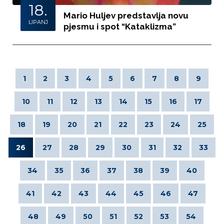
18.
Mario Huljev predstavlja novu
LIPANJ
pjesmu i spot “Kataklizma”
1
2
3
4
5
6
7
8
9
10
11
12
13
14
15
16
17
18
19
20
21
22
23
24
25
26
27
28
29
30
31
32
33
34
35
36
37
38
39
40
41
42
43
44
45
46
47
48
49
50
51
52
53
54