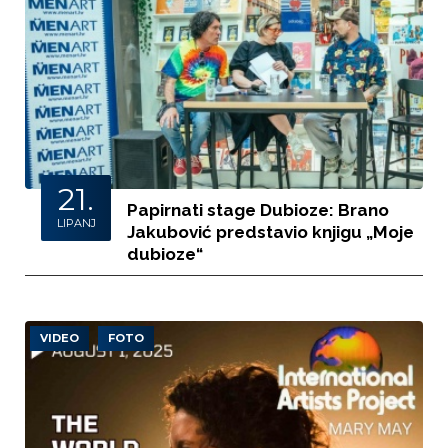
21.
Papirnati stage Dubioze: Brano
LIPANJ
Jakubović predstavio knjigu „Moje
dubioze“
VIDEO
FOTO