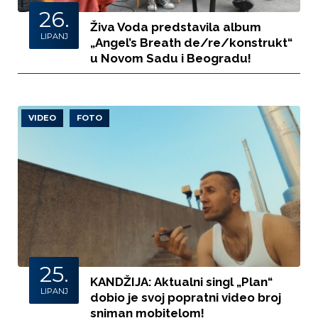
26.
Živa Voda predstavila album
LIPANJ
„Angel’s Breath de/re/konstrukt“
u Novom Sadu i Beogradu!
VIDEO
FOTO
25.
KANDŽIJA: Aktualni singl „Plan“
LIPANJ
dobio je svoj popratni video broj
sniman mobitelom!