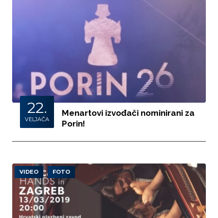
22.
Menartovi izvođači nominirani za
VELJAČA
Porin!
VIDEO
FOTO