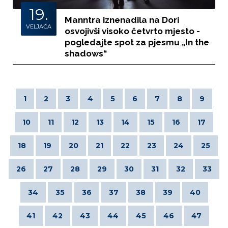
19.
Manntra iznenadila na Dori
VELJAČA
osvojivši visoko četvrto mjesto -
pogledajte spot za pjesmu „In the
shadows“
1
2
3
4
5
6
7
8
9
10
11
12
13
14
15
16
17
18
19
20
21
22
23
24
25
26
27
28
29
30
31
32
33
34
35
36
37
38
39
40
41
42
43
44
45
46
47