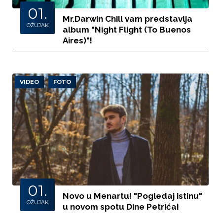
01.
Mr.Darwin Chill vam predstavlja
OŽUJAK
album "Night Flight (To Buenos
Aires)"!
VIDEO
FOTO
01.
Novo u Menartu! "Pogledaj istinu"
OŽUJAK
u novom spotu Dine Petrića!