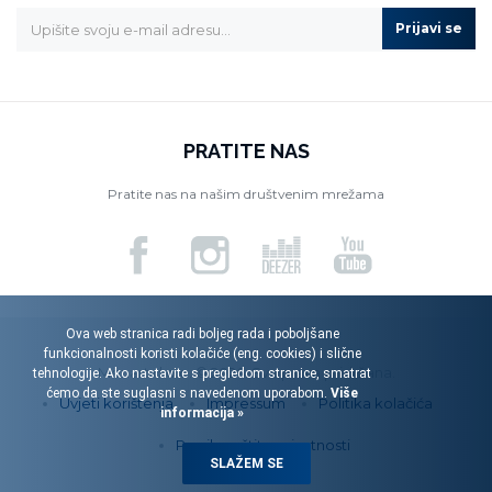
Prijavi se
PRATITE NAS
Pratite nas na našim društvenim mrežama
Ova web stranica radi boljeg rada i poboljšane
funkcionalnosti koristi kolačiće (eng. cookies) i slične
Menart d.o.o. © 2026. Sva prava pridržana.
tehnologije. Ako nastavite s pregledom stranice, smatrat
ćemo da ste suglasni s navedenom uporabom.
Više
Uvjeti korištenja
Impressum
Politika kolačića
informacija »
Pravila zaštite privatnosti
SLAŽEM SE