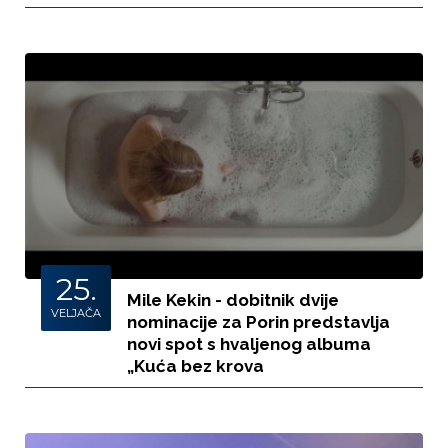
25.
Mile Kekin - dobitnik dvije
VELJAČA
nominacije za Porin predstavlja
novi spot s hvaljenog albuma
„Kuća bez krova